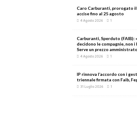
Caro Carburanti, prorogato il
accise fino al 25 agosto
4 Agosto 2026
1
Carburanti, Sperduto (FAIB): «
decidono le compagnie, non i 
Serve un prezzo amministrat
4 Agosto 2026
1
IP rinnova l’accordo con i gest
triennale firmata con Faib, Feg
31 Luglio 2026
1