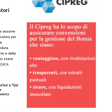
tori
he assume
icativo per
ne
cedura
te e della
no state
EGICA
zina’ a ‘Qui
a
iventa