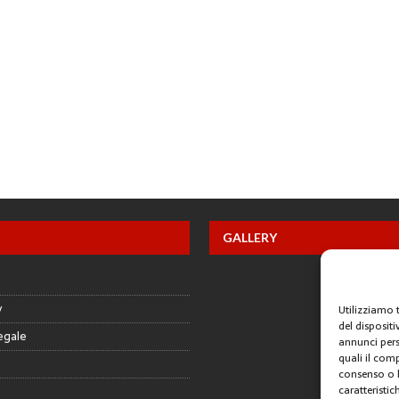
GALLERY
y
Utilizziamo 
del disposit
egale
annunci pers
quali il com
consenso o l
caratteristic