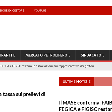
SIONE EX GESTORE
YOUTUBE
URANTI
MERCATO PETROLIFERO
SINDACATO
EGICA e FIGISC restano le associazioni più rappresentative dei gestori
ULTIME NOTIZIE
che benzina’ a ‘Qui la benzina non c’è’: l’emergenza approvvigionamenti
tassa sui prelievi di
to il taglio accise fino al 25 agosto
MERCATO PREZZI CARBURANTI
Il MASE conferma: FAIB
IB): «Il prezzo lo decidono le compagnie, non i benzinai. Serve un prezzo
FEGICA e FIGISC restan