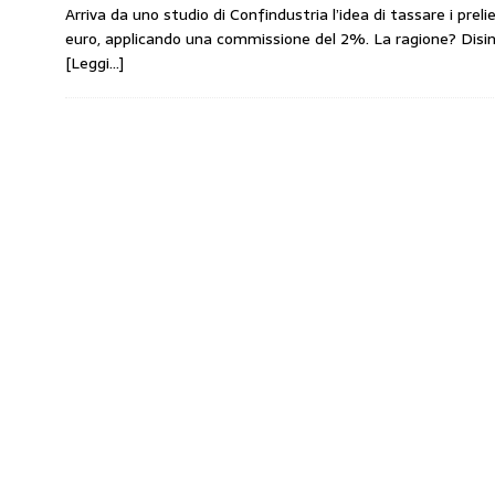
Arriva da uno studio di Confindustria l’idea di tassare i prel
amministrato»
MERCATO PREZZI CARB
euro, applicando una commissione del 2%. La ragione? Disin
[ 31 Luglio 2026 ]
IP rinnova l’accordo con i
[Leggi…]
STAMPA
[ 30 Luglio 2026 ]
Carburanti, i sindacati a
responsabilità”
COMUNICATI STAMPA
[ 29 Luglio 2026 ]
Taglio delle accise, il p
MERCATO PREZZI CARBURANTI
[ 6 Agosto 2026 ]
CARBURANTI. CONTROLL
COMUNICATI STAMPA