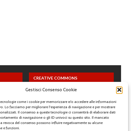
CREATIVE COMMONS
Gestisci Consenso Cookie
Questa opera è concessa in licenza con i termini
CC BY 4.0
tecnologie come i cookie per memorizzare e/o accedere alle informazioni
ivo. Lo facciamo per migliorare l'esperienza di navigazione e per mostrare
onalizzati. Il consenso a queste tecnologie ci consentirà di elaborare dati
ARCHIVI
portamento di navigazione o gli ID univoci su questo sito. Il mancato
a revoca del consenso possono influire negativamente su alcune
he e funzioni.