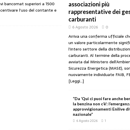
ievi bancomat superiori a 1500
associazioni più
URANTI
centivare l’uso del contante e
rappresentative dei ges
 gestori: intesa triennale firmata con Faib, Fegica e Figisc
COMUNICATI
carburanti
6 Agosto 2026
0
l Mimit: “I gestori non decidono i prezzi. Basta scaricare su di loro le
Arriva una conferma ufficiale c
un valore particolarmente signif
l’intero settore della distribuzio
rezzo è libero: i controlli non diventino una presunzione di colpevolezza
carburanti. Al termine della pro
avviata dal Ministero dell’Ambien
Sicurezza Energetica (MASE), so
nuovamente individuate FAIB, F
I SUI PRODOTTI ADULTERATI: ALTRA SITUAZIONE GRAVE MA NON SERIA
[Leggi...]
“Da ‘Qui ci puoi fare anche ben
la benzina non c’è’: l’emergenz
approvvigionamenti Enilive d
nazionale”
6 Agosto 2026
1