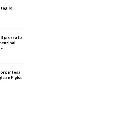
 taglio
Il prezzo lo
benzinai.
o»
ori: intesa
ica e Figisc