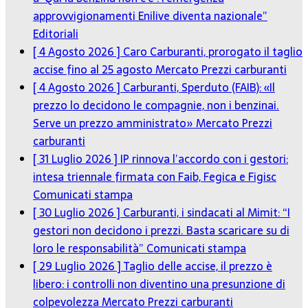
approvvigionamenti Enilive diventa nazionale”
Editoriali
[ 4 Agosto 2026 ]
Caro Carburanti, prorogato il taglio
accise fino al 25 agosto
Mercato Prezzi carburanti
[ 4 Agosto 2026 ]
Carburanti, Sperduto (FAIB): «Il
prezzo lo decidono le compagnie, non i benzinai.
Serve un prezzo amministrato»
Mercato Prezzi
carburanti
[ 31 Luglio 2026 ]
IP rinnova l’accordo con i gestori:
intesa triennale firmata con Faib, Fegica e Figisc
Comunicati stampa
[ 30 Luglio 2026 ]
Carburanti, i sindacati al Mimit: “I
gestori non decidono i prezzi. Basta scaricare su di
loro le responsabilità”
Comunicati stampa
[ 29 Luglio 2026 ]
Taglio delle accise, il prezzo è
libero: i controlli non diventino una presunzione di
colpevolezza
Mercato Prezzi carburanti