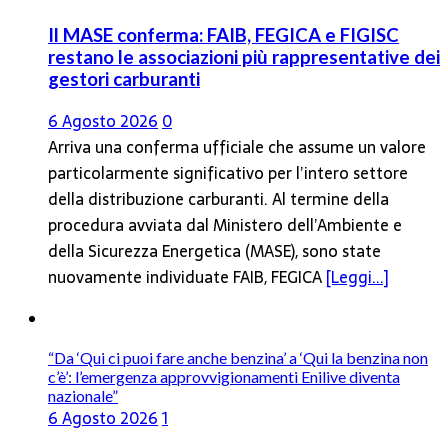
Il MASE conferma: FAIB, FEGICA e FIGISC
restano le associazioni più rappresentative dei
gestori carburanti
6 Agosto 2026
0
Arriva una conferma ufficiale che assume un valore
particolarmente significativo per l’intero settore
della distribuzione carburanti. Al termine della
procedura avviata dal Ministero dell’Ambiente e
della Sicurezza Energetica (MASE), sono state
nuovamente individuate FAIB, FEGICA
[Leggi...]
“Da ‘Qui ci puoi fare anche benzina’ a ‘Qui la benzina non
c’è’: l’emergenza approvvigionamenti Enilive diventa
nazionale”
6 Agosto 2026
1