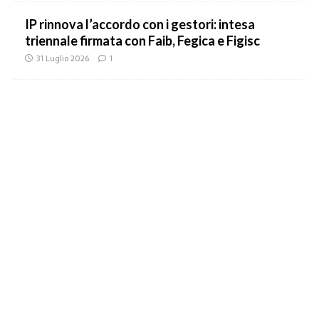
IP rinnova l’accordo con i gestori: intesa
triennale firmata con Faib, Fegica e Figisc
31 Luglio 2026
1