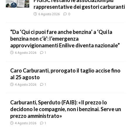
FIGISC restano le associazioni più
rappresentative dei gestori carburanti
6 Agosto 2026
0
“Da ‘Qui ci puoi fare anche benzina’ a ‘Qui la
benzina non c’è’: l’emergenza
approvvigionamenti Enilive diventa nazionale”
6 Agosto 2026
1
Caro Carburanti, prorogato il taglio accise fino
al 25 agosto
4 Agosto 2026
1
Carburanti, Sperduto (FAIB): «Il prezzo lo
decidono le compagnie, non i benzinai. Serve un
prezzo amministrato»
4 Agosto 2026
1