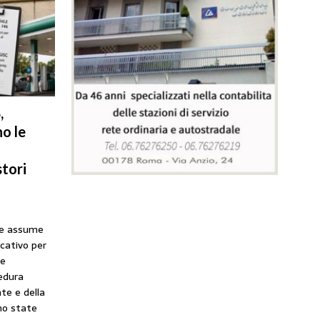
,
o le
tori
he assume
icativo per
ne
cedura
te e della
no state