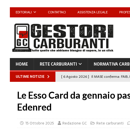
EDITORIALI
CONTATTACI
ASSISTENZA LEGALE
PROFES
HOME
RETE CARBURANTI
NORMATIVA CARB
ULTIME NOTIZIE
[ 6 Agosto 2026 ]
Il MASE conferma: FAIB, 
carburanti
NORMATIVA CARBURANTI
Le Esso Card da gennaio pa
[ 6 Agosto 2026 ]
“Da ‘Qui ci puoi fare an
Edenred
Enilive diventa nazionale”
EDITORIALI
[ 4 Agosto 2026 ]
Caro Carburanti, proroga
15 Ottobre 2025
Redazione GC
Rete carburanti
[ 4 Agosto 2026 ]
Carburanti, Sperduto (FA