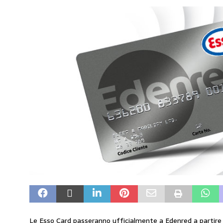
amministrato»
MERCATO PREZZI CARB
[ 31 Luglio 2026 ]
IP rinnova l’accordo con 
STAMPA
[ 30 Luglio 2026 ]
Carburanti, i sindacati a
responsabilità”
COMUNICATI STAMPA
[ 29 Luglio 2026 ]
Taglio delle accise, il p
MERCATO PREZZI CARBURANTI
[ 6 Agosto 2026 ]
CARBURANTI. CONTROLL
COMUNICATI STAMPA
Le Esso Card passeranno ufficialmente a Edenred a partire 