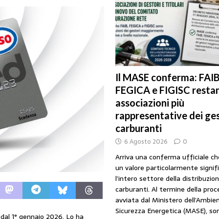
URANTI
i gestori: intesa triennale firmata con Faib, Fegica e Figisc
COMUNICATI
l Mimit: “I gestori non decidono i prezzi. Basta scaricare su di loro le
Il MASE conferma: FAIB
FEGICA e FIGISC restan
rezzo è libero: i controlli non diventino una presunzione di colpevolezza
associazioni più
rappresentative dei ges
I SUI PRODOTTI ADULTERATI: ALTRA SITUAZIONE GRAVE MA NON SERIA
carburanti
6 Agosto 2026
0
Arriva una conferma ufficiale c
un valore particolarmente signif
l’intero settore della distribuzio
carburanti. Al termine della pro
avviata dal Ministero dell’Ambien
Sicurezza Energetica (MASE), so
dal 1° gennaio 2026. Lo ha