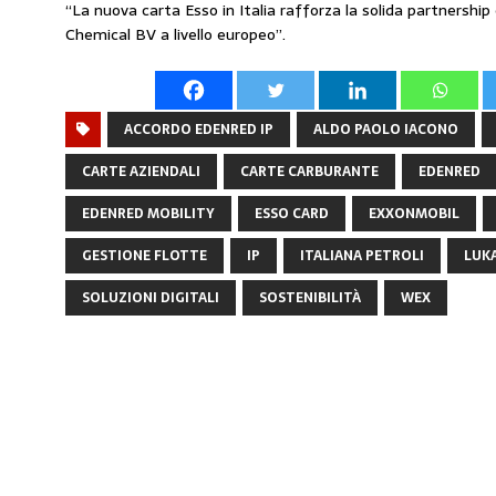
“La nuova carta Esso in Italia rafforza la solida partnersh
Chemical BV a livello europeo”.
ACCORDO EDENRED IP
ALDO PAOLO IACONO
CARTE AZIENDALI
CARTE CARBURANTE
EDENRED
EDENRED MOBILITY
ESSO CARD
EXXONMOBIL
GESTIONE FLOTTE
IP
ITALIANA PETROLI
LUKA
SOLUZIONI DIGITALI
SOSTENIBILITÀ
WEX