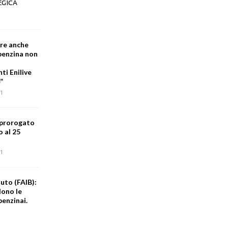
EGICA
are anche
 benzina non
i Enilive
”
1
 prorogato
o al 25
1
uto (FAIB):
dono le
benzinai.