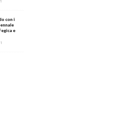
1
do con i
iennale
Fegica e
1