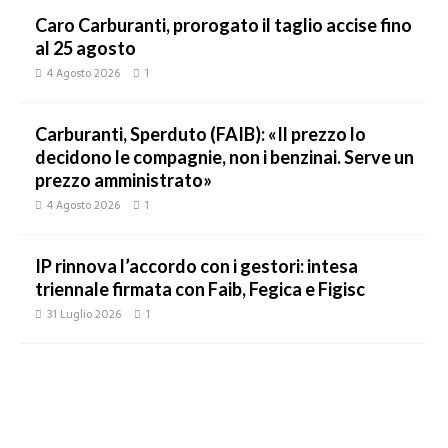
Caro Carburanti, prorogato il taglio accise fino
al 25 agosto
4 Agosto 2026
1
Carburanti, Sperduto (FAIB): «Il prezzo lo
decidono le compagnie, non i benzinai. Serve un
prezzo amministrato»
4 Agosto 2026
1
IP rinnova l’accordo con i gestori: intesa
triennale firmata con Faib, Fegica e Figisc
31 Luglio 2026
1