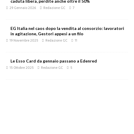
caduta libera, perdite anche oltre il 50%
29 Gennaio 2026
Redazione GC
7
EG Italia nel caos dopo la vendita al consorzio: lavoratori
in agitazione, Gestori appesi a un filo
19 Novembre 2025
Redazione GC
11
Le Esso Card da gennaio passano a Edenred
15 Ottobre 2025
Redazione GC
5