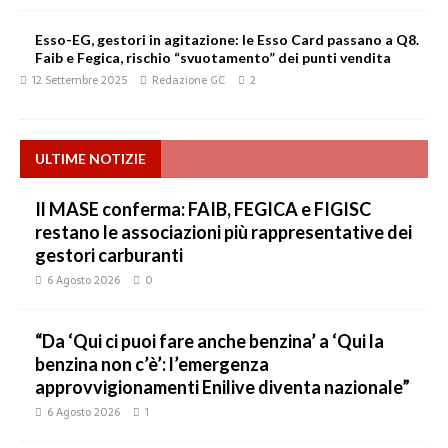
Esso-EG, gestori in agitazione: le Esso Card passano a Q8.
Faib e Fegica, rischio “svuotamento” dei punti vendita
12 Settembre 2025
Redazione GC
2
ULTIME NOTIZIE
Il MASE conferma: FAIB, FEGICA e FIGISC
restano le associazioni più rappresentative dei
gestori carburanti
6 Agosto 2026
0
“Da ‘Qui ci puoi fare anche benzina’ a ‘Qui la
benzina non c’è’: l’emergenza
approvvigionamenti Enilive diventa nazionale”
6 Agosto 2026
1