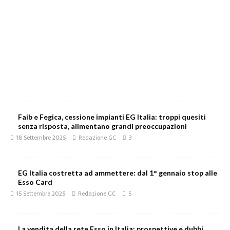
Faib e Fegica, cessione impianti EG Italia: troppi quesiti
senza risposta, alimentano grandi preoccupazioni
18 Settembre 2025
Redazione GC
3
EG Italia costretta ad ammettere: dal 1° gennaio stop alle
Esso Card
15 Settembre 2025
Redazione GC
5
La vendita della rete Esso in Italia: prospettive e dubbi