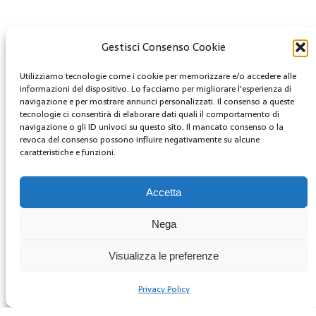
Gestisci Consenso Cookie
Creative Commons
Utilizziamo tecnologie come i cookie per memorizzare e/o accedere alle
informazioni del dispositivo. Lo facciamo per migliorare l'esperienza di
Questa opera è concessa in licenza con i termini
navigazione e per mostrare annunci personalizzati. Il consenso a queste
tecnologie ci consentirà di elaborare dati quali il comportamento di
CC BY 4.0
navigazione o gli ID univoci su questo sito. Il mancato consenso o la
revoca del consenso possono influire negativamente su alcune
caratteristiche e funzioni.
Archivi
Archivi
Accetta
youtube
Nega
Facebook
Twitter
Visualizza le preferenze
Instagram
Privacy Policy
Copyright © 2025 | GestoriCarburanti