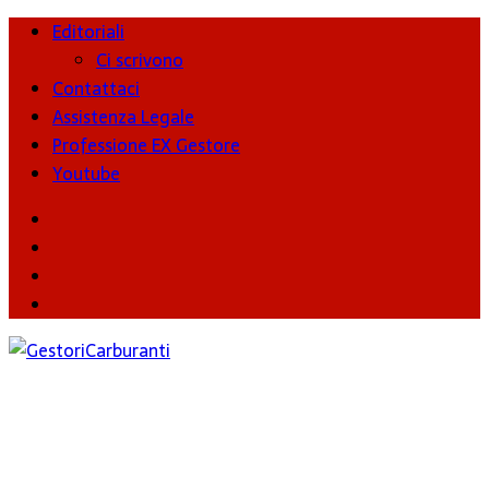
Editoriali
Ci scrivono
Contattaci
Assistenza Legale
Professione EX Gestore
Youtube
youtube
Facebook
Twitter
Instagram