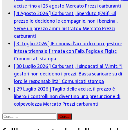
accise fino al 25 agosto
Mercato Prezzi carburanti
[ 4 Agosto 2026 ]
Carburanti, Sperduto (FAIB): «Il
prezzo lo decidono le compagnie, non i benzinai.
Serve un prezzo amministrato»
Mercato Prezzi
carburanti
[ 31 Luglio 2026 ]
IP rinnova l’accordo con i gestori:
intesa triennale firmata con Faib, Fegica e Figisc
Comunicati stampa
[ 30 Luglio 2026 ]
Carburanti, i sindacati al Mimit: “I
gestori non decidono i prezzi. Basta scaricare su di
loro le responsabilità”
Comunicati stampa
[ 29 Luglio 2026 ]
Taglio delle accise, il prezzo è
libero: i controlli non diventino una presunzione di
colpevolezza
Mercato Prezzi carburanti
Ricerca
per: