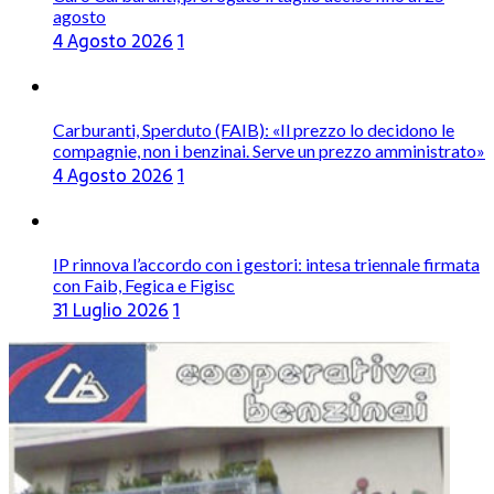
agosto
4 Agosto 2026
1
Carburanti, Sperduto (FAIB): «Il prezzo lo decidono le
compagnie, non i benzinai. Serve un prezzo amministrato»
4 Agosto 2026
1
IP rinnova l’accordo con i gestori: intesa triennale firmata
con Faib, Fegica e Figisc
31 Luglio 2026
1