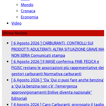
Mondo
Cronaca
Economia
Video
Ultime Notizie
[ 6 Agosto 2026 ]
CARBURANTI. CONTROLLI SUI
PRODOTTI ADULTERATI: ALTRA SITUAZIONE GRAVE MA
NON SERIA
Comunicati stampa
[ 6 Agosto 2026 ]
Il MASE conferma: FAIB, FEGICA e
FIGISC restano le associazioni più rappresentative dei
gestori carburanti
Normativa carburanti
[ 6 Agosto 2026 ]
“Da ‘Qui ci puoi fare anche benzina’
a ‘Qui la benzina non c’è’: l’emergenza
approvvigionamenti Enilive diventa nazionale”
Editoriali
[ 4 Agosto 2026 ]
Caro Carburanti, prorogato il taglio