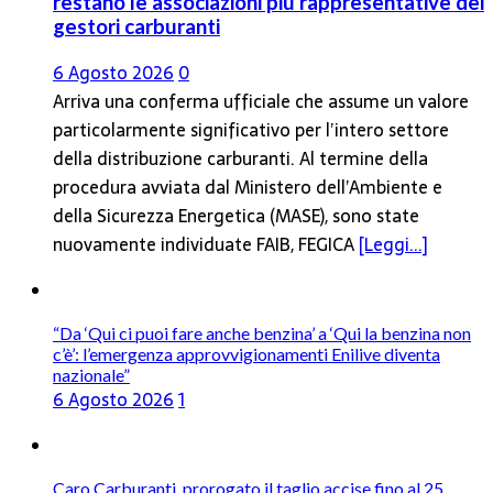
restano le associazioni più rappresentative dei
gestori carburanti
6 Agosto 2026
0
Arriva una conferma ufficiale che assume un valore
particolarmente significativo per l’intero settore
della distribuzione carburanti. Al termine della
procedura avviata dal Ministero dell’Ambiente e
della Sicurezza Energetica (MASE), sono state
nuovamente individuate FAIB, FEGICA
[Leggi...]
“Da ‘Qui ci puoi fare anche benzina’ a ‘Qui la benzina non
c’è’: l’emergenza approvvigionamenti Enilive diventa
nazionale”
6 Agosto 2026
1
Caro Carburanti, prorogato il taglio accise fino al 25