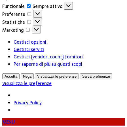
Funzionale
Funzionale
Sempre attivo
Preferenze
Preferenze
Statistiche
Statistiche
Marketing
Marketing
Gestisci opzioni
Gestisci servizi
Gestisci {vendor_count} fornitori
Per saperne di più su questi scopi
Accetta
Nega
Visualizza le preferenze
Salva preferenze
Visualizza le preferenze
Privacy Policy
MENU