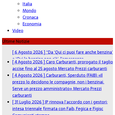
Italia
Mondo
Cronaca
Economia
Video
Ultime Notizie
[ 4 Agosto 2026 ]
Caro Carburanti, prorogato il taglio
accise fino al 25 agosto
Mercato Prezzi carburanti
[ 4 Agosto 2026 ]
Carburanti, Sperduto (FAIB): «Il
prezzo lo decidono le compagnie, non i benzinai.
Serve un prezzo amministrato»
Mercato Prezzi
carburanti
[ 31 Luglio 2026 ]
IP rinnova l’accordo con i gestori:
intesa triennale firmata con Faib, Fegica e Figisc
Comunicati stampa
[ 30 Luglio 2026 ]
Carburanti, i sindacati al Mimit: “I