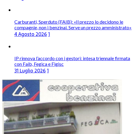
Caro Carburanti, prorogato il taglio accise fino al 25
agosto
4 Agosto 2026
1
Carburanti, Sperduto (FAIB): «Il prezzo lo decidono le
compagnie, non i benzinai. Serve un prezzo amministrato»
4 Agosto 2026
1
IP rinnova l’accordo con i gestori: intesa triennale firmata
con Faib, Fegica e Figisc
31 Luglio 2026
1