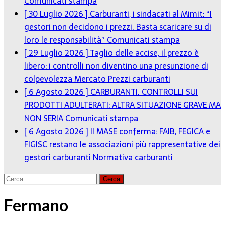
gestori non decidono i prezzi. Basta scaricare su di
loro le responsabilità”
Comunicati stampa
[ 29 Luglio 2026 ]
Taglio delle accise, il prezzo è
libero: i controlli non diventino una presunzione di
colpevolezza
Mercato Prezzi carburanti
[ 6 Agosto 2026 ]
CARBURANTI. CONTROLLI SUI
PRODOTTI ADULTERATI: ALTRA SITUAZIONE GRAVE MA
NON SERIA
Comunicati stampa
[ 6 Agosto 2026 ]
Il MASE conferma: FAIB, FEGICA e
FIGISC restano le associazioni più rappresentative dei
gestori carburanti
Normativa carburanti
[ 6 Agosto 2026 ]
“Da ‘Qui ci puoi fare anche benzina’
a ‘Qui la benzina non c’è’: l’emergenza
approvvigionamenti Enilive diventa nazionale”
Editoriali
Ricerca
per: