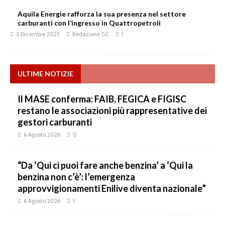
Aquila Energie rafforza la sua presenza nel settore
carburanti con l’ingresso in Quattropetroli
5 Dicembre 2023
Redazione GC
1
ULTIME NOTIZIE
Il MASE conferma: FAIB, FEGICA e FIGISC
restano le associazioni più rappresentative dei
gestori carburanti
6 Agosto 2026
0
“Da ‘Qui ci puoi fare anche benzina’ a ‘Qui la
benzina non c’è’: l’emergenza
approvvigionamenti Enilive diventa nazionale”
6 Agosto 2026
1