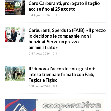
Caro Carburanti, prorogato il taglio
accise fino al 25 agosto
4 Agosto 2026
1
Carburanti, Sperduto (FAIB): «Il prezzo
lo decidono le compagnie, non i
benzinai. Serve un prezzo
amministrato»
4 Agosto 2026
1
IP rinnova l’accordo con i gestori:
intesa triennale firmata con Faib,
Fegica e Figisc
31 Luglio 2026
1