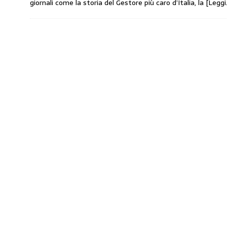
giornali come la storia del Gestore più caro d’Italia, la
[Leggi
amministrato»
MERCATO PREZZI CARB
[ 31 Luglio 2026 ]
IP rinnova l’accordo con i
STAMPA
[ 30 Luglio 2026 ]
Carburanti, i sindacati a
responsabilità”
COMUNICATI STAMPA
[ 29 Luglio 2026 ]
Taglio delle accise, il p
MERCATO PREZZI CARBURANTI
[ 29 Luglio 2026 ]
Enilive accelera gli utili
PETROLIFERE