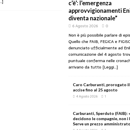
…]
c’è’: l’emergenza
URANTI
approvvigionamenti Eni
 gestori: intesa triennale firmata con Faib, Fegica e Figisc
COMUNICATI
diventa nazionale”
6 Agosto 2026
0
l Mimit: “I gestori non decidono i prezzi. Basta scaricare su di loro le
Non è più possibile parlare di epis
Quello che FAIB, FEGICA e FIGIS
denunciato ufficialmente ad Enil
rezzo è libero: i controlli non diventino una presunzione di colpevolezza
comunicazione del 4 agosto trov
puntuale conferma nelle cronac
arrivano da tutto
[Leggi...]
: profitti più che raddoppiati mentre cresce la rete carburanti
COMPAGNIE
Caro Carburanti, prorogato il
accise fino al 25 agosto
4 Agosto 2026
1
Carburanti, Sperduto (FAIB): «
decidono le compagnie, non i 
Serve un prezzo amministrat