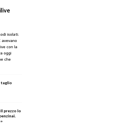
live
odi isolati.
C avevano
ive con la
a oggi
he che
 taglio
Il prezzo lo
benzinai.
o»