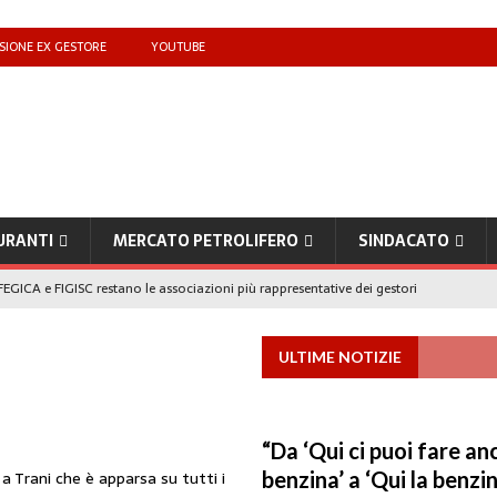
SIONE EX GESTORE
YOUTUBE
URANTI
MERCATO PETROLIFERO
SINDACATO
EGICA e FIGISC restano le associazioni più rappresentative dei gestori
ULTIME NOTIZIE
che benzina’ a ‘Qui la benzina non c’è’: l’emergenza approvvigionamenti
to il taglio accise fino al 25 agosto
MERCATO PREZZI CARBURANTI
“Da ‘Qui ci puoi fare an
 a Trani che è apparsa su tutti i
IB): «Il prezzo lo decidono le compagnie, non i benzinai. Serve un prezzo
benzina’ a ‘Qui la benzi