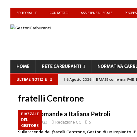
EDITORIALI
CONTATTACI
ASSISTENZA LEGALE
PROFES
HOME
RETE CARBURANTI
NORMATIVA CARB
ULTIME NOTIZIE
[ 6 Agosto 2026 ]
Il MASE conferma: FAIB, F
carburanti
NORMATIVA CARBURANTI
fratelli Centrone
[ 6 Agosto 2026 ]
“Da ‘Qui ci puoi fare an
Enilive diventa nazionale”
EDITORIALI
Due domande a Italiana Petroli
PIAZZALE
DEL
[ 4 Agosto 2026 ]
Caro Carburanti, proroga
21 Aprile 2023
Redazione GC
5
GESTORE
Sulla vicenda dei fratelli Centrone, Gestori di un impianto IP
[ 4 Agosto 2026 ]
Carburanti, Sperduto (FA