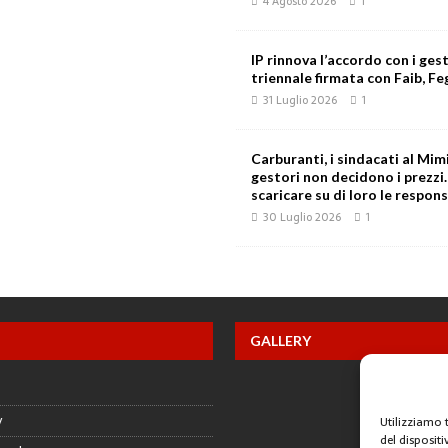
4 Agosto 2026
1
IP rinnova l’accordo con i gest
triennale firmata con Faib, Feg
31 Luglio 2026
1
Carburanti, i sindacati al Mimi
gestori non decidono i prezzi
scaricare su di loro le respons
30 Luglio 2026
1
GALLERY
y
Utilizziamo 
del disposit