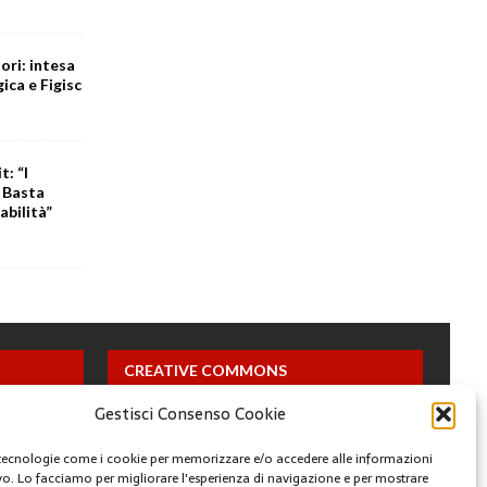
ori: intesa
ica e Figisc
t: “I
. Basta
abilità”
CREATIVE COMMONS
Gestisci Consenso Cookie
Questa opera è concessa in licenza con i termini
CC BY 4.0
tecnologie come i cookie per memorizzare e/o accedere alle informazioni
ivo. Lo facciamo per migliorare l'esperienza di navigazione e per mostrare