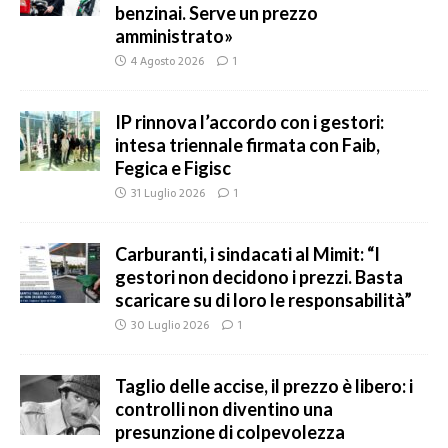
benzinai. Serve un prezzo
amministrato»
4 Agosto 2026
1
IP rinnova l’accordo con i gestori:
intesa triennale firmata con Faib,
Fegica e Figisc
31 Luglio 2026
1
Carburanti, i sindacati al Mimit: “I
gestori non decidono i prezzi. Basta
scaricare su di loro le responsabilità”
30 Luglio 2026
1
Taglio delle accise, il prezzo è libero: i
controlli non diventino una
presunzione di colpevolezza