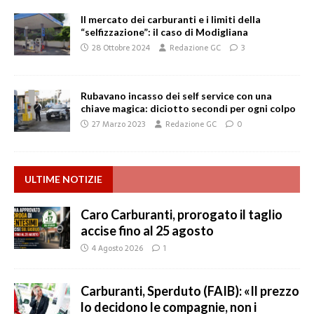
Il mercato dei carburanti e i limiti della
“selfizzazione”: il caso di Modigliana
28 Ottobre 2024
Redazione GC
3
Rubavano incasso dei self service con una
chiave magica: diciotto secondi per ogni colpo
27 Marzo 2023
Redazione GC
0
ULTIME NOTIZIE
Caro Carburanti, prorogato il taglio
accise fino al 25 agosto
4 Agosto 2026
1
Carburanti, Sperduto (FAIB): «Il prezzo
lo decidono le compagnie, non i