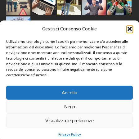
Gestisci Consenso Cookie
Utilizziamo tecnologie come i cookie per memorizzare e/o accedere alle
informazioni del dispositivo. Lo facciamo per migliorare l'esperienza di
navigazione e per mostrare annunci personalizzati. Il consenso a queste
tecnologie ci consentirà di elaborare dati quali il comportamento di
CREATIVE COMMONS
navigazione o gli ID univoci su questo sito. Il mancato consenso o la
revoca del consenso possono influire negativamente su alcune
caratteristiche e funzioni.
Questa opera è concessa in licenza con i termini
CC BY 4.0
ARCHIVI
Accetta
Nega
Visualizza le preferenze
Privacy Policy
Copyright © 2025 | GestoriCarburanti