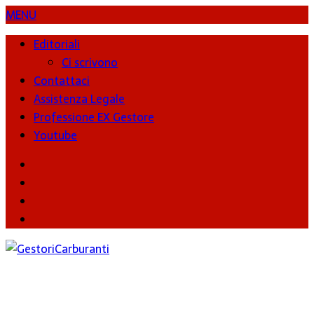
MENU
Editoriali
Ci scrivono
Contattaci
Assistenza Legale
Professione EX Gestore
Youtube
youtube
Facebook
Twitter
Instagram