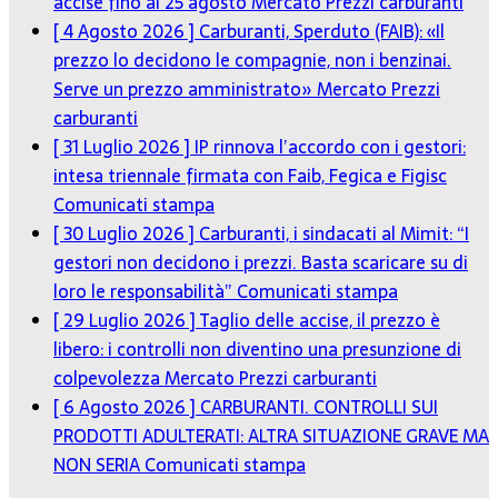
accise fino al 25 agosto
Mercato Prezzi carburanti
[ 4 Agosto 2026 ]
Carburanti, Sperduto (FAIB): «Il
prezzo lo decidono le compagnie, non i benzinai.
Serve un prezzo amministrato»
Mercato Prezzi
carburanti
[ 31 Luglio 2026 ]
IP rinnova l’accordo con i gestori:
intesa triennale firmata con Faib, Fegica e Figisc
Comunicati stampa
[ 30 Luglio 2026 ]
Carburanti, i sindacati al Mimit: “I
gestori non decidono i prezzi. Basta scaricare su di
loro le responsabilità”
Comunicati stampa
[ 29 Luglio 2026 ]
Taglio delle accise, il prezzo è
libero: i controlli non diventino una presunzione di
colpevolezza
Mercato Prezzi carburanti
[ 6 Agosto 2026 ]
CARBURANTI. CONTROLLI SUI
PRODOTTI ADULTERATI: ALTRA SITUAZIONE GRAVE MA
NON SERIA
Comunicati stampa