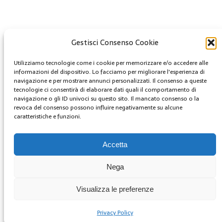
Gestisci Consenso Cookie
Creative Commons
Utilizziamo tecnologie come i cookie per memorizzare e/o accedere alle
Questa opera è concessa in licenza con i termini
informazioni del dispositivo. Lo facciamo per migliorare l'esperienza di
CC BY 4.0
navigazione e per mostrare annunci personalizzati. Il consenso a queste
tecnologie ci consentirà di elaborare dati quali il comportamento di
navigazione o gli ID univoci su questo sito. Il mancato consenso o la
Archivi
revoca del consenso possono influire negativamente su alcune
caratteristiche e funzioni.
Archivi
MENU
Accetta
youtube
Nega
Facebook
Twitter
Visualizza le preferenze
Instagram
Privacy Policy
Copyright © 2025 | GestoriCarburanti