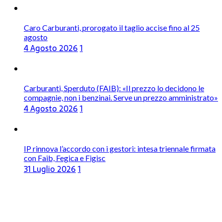
Caro Carburanti, prorogato il taglio accise fino al 25
agosto
4 Agosto 2026
1
Carburanti, Sperduto (FAIB): «Il prezzo lo decidono le
compagnie, non i benzinai. Serve un prezzo amministrato»
4 Agosto 2026
1
IP rinnova l’accordo con i gestori: intesa triennale firmata
con Faib, Fegica e Figisc
31 Luglio 2026
1