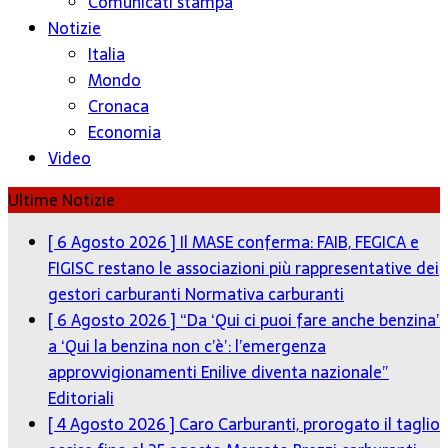
Comunicati stampa
Notizie
Italia
Mondo
Cronaca
Economia
Video
Ultime Notizie
[ 6 Agosto 2026 ]
Il MASE conferma: FAIB, FEGICA e
FIGISC restano le associazioni più rappresentative dei
gestori carburanti
Normativa carburanti
[ 6 Agosto 2026 ]
“Da ‘Qui ci puoi fare anche benzina’
a ‘Qui la benzina non c’è’: l’emergenza
approvvigionamenti Enilive diventa nazionale”
Editoriali
[ 4 Agosto 2026 ]
Caro Carburanti, prorogato il taglio