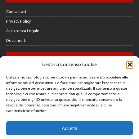
Contattaci
Privacy Policy
Assistenza Legale
Documenti
GALLERY
Gestisci Consenso Cookie
Utilizziamo tecnologie come i cookie per memorizzare e/o accedere alle
informazioni del dispositivo. Lo facciamo per migliorare l'esperienza di
navigazione e per mostrare annunci personalizzati. Il consenso a queste
tecnologie ci consentirà di elaborare dati quali il comportamento di
CREATIVE COMMONS
navigazione o gli ID univoci su questo sito. Il mancato consenso o la
revoca del consenso possono influire negativamente su alcune
caratteristiche e funzioni.
Questa opera è concessa in licenza con i termini
CC BY 4.0
ARCHIVI
Accetta