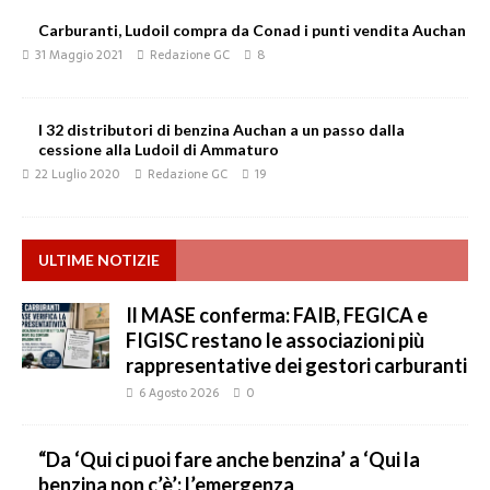
Carburanti, Ludoil compra da Conad i punti vendita Auchan
31 Maggio 2021
Redazione GC
8
I 32 distributori di benzina Auchan a un passo dalla
cessione alla Ludoil di Ammaturo
22 Luglio 2020
Redazione GC
19
ULTIME NOTIZIE
Il MASE conferma: FAIB, FEGICA e
FIGISC restano le associazioni più
rappresentative dei gestori carburanti
6 Agosto 2026
0
“Da ‘Qui ci puoi fare anche benzina’ a ‘Qui la
benzina non c’è’: l’emergenza