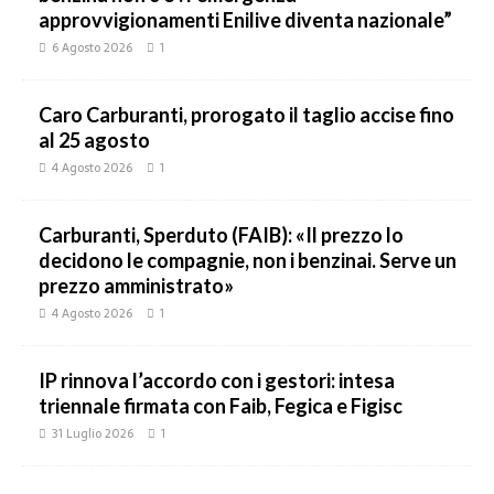
approvvigionamenti Enilive diventa nazionale”
6 Agosto 2026
1
Caro Carburanti, prorogato il taglio accise fino
al 25 agosto
4 Agosto 2026
1
Carburanti, Sperduto (FAIB): «Il prezzo lo
decidono le compagnie, non i benzinai. Serve un
prezzo amministrato»
4 Agosto 2026
1
IP rinnova l’accordo con i gestori: intesa
triennale firmata con Faib, Fegica e Figisc
31 Luglio 2026
1