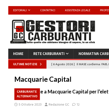
EDITORIALI
CONTATTACI
ASSISTENZA LEGALE
PROFES
HOME
RETE CARBURANTI
NORMATIVA CARB
ULTIME NOTIZIE
[ 6 Agosto 2026 ]
Il MASE conferma: FAIB, 
carburanti
NORMATIVA CARBURANTI
Macquarie Capital
[ 6 Agosto 2026 ]
“Da ‘Qui ci puoi fare an
Enilive diventa nazionale”
EDITORIALI
IP si unisce a Macquarie Capital per l’elet
CARBURANTE
ALTERNATIVO
di servizio
[ 4 Agosto 2026 ]
Caro Carburanti, proroga
5 Ottobre 2023
Redazione GC
12
[ 4 Agosto 2026 ]
Carburanti, Sperduto (FA