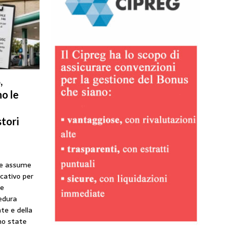
,
o le
tori
he assume
icativo per
ne
cedura
te e della
no state