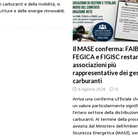
i carburanti e della mobilità, si
URANTI
tture e delle energie rinnovabili,
i gestori: intesa triennale firmata con Faib, Fegica e Figisc
COMUNICATI
l Mimit: “I gestori non decidono i prezzi. Basta scaricare su di loro le
Il MASE conferma: FAIB
FEGICA e FIGISC restan
rezzo è libero: i controlli non diventino una presunzione di colpevolezza
associazioni più
rappresentative dei ges
I SUI PRODOTTI ADULTERATI: ALTRA SITUAZIONE GRAVE MA NON SERIA
carburanti
6 Agosto 2026
0
Arriva una conferma ufficiale c
un valore particolarmente signif
l’intero settore della distribuzio
carburanti. Al termine della pro
avviata dal Ministero dell’Ambien
Sicurezza Energetica (MASE), so