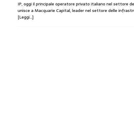
IP, oggi il principale operatore privato italiano nel settore de
amministrato»
MERCATO PREZZI CARB
unisce a Macquarie Capital, leader nel settore delle infrastru
[ 31 Luglio 2026 ]
IP rinnova l’accordo con 
[Leggi…]
STAMPA
[ 30 Luglio 2026 ]
Carburanti, i sindacati a
responsabilità”
COMUNICATI STAMPA
[ 29 Luglio 2026 ]
Taglio delle accise, il p
MERCATO PREZZI CARBURANTI
[ 6 Agosto 2026 ]
CARBURANTI. CONTROLL
COMUNICATI STAMPA