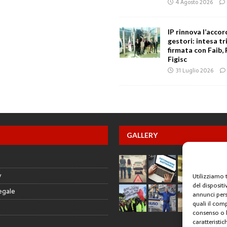
4 Agosto 2026
IP rinnova l’accor
gestori: intesa tr
firmata con Faib, 
Figisc
31 Luglio 2026
GALLERY
y
Utilizziamo 
del disposit
egale
annunci pers
quali il com
consenso o l
caratteristic