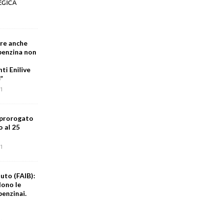
EGICA
are anche
 benzina non
i Enilive
”
1
 prorogato
o al 25
1
uto (FAIB):
dono le
benzinai.