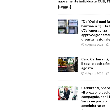
nuovamente individuate FAIB, F
[Leggi...]
“Da ‘Qui ci puoi f
benzina’ a ‘Qui la
c’è’: l’emergenza
approvvigionament
diventa nazionale
6 Agosto 2026
Caro Carburanti,
il taglio accise fin
agosto
4 Agosto 2026
Carburanti, Sperd
«Il prezzo lo deci
compagnie, non i 
Serve un prezzo
amministrato»