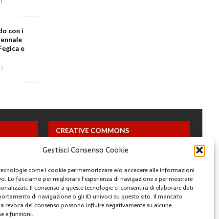
1
do con i
iennale
Fegica e
1
CREATIVE COMMONS
Gestisci Consenso Cookie
Questa opera è concessa in licenza con i termini
CC BY 4.0
tecnologie come i cookie per memorizzare e/o accedere alle informazioni
ivo. Lo facciamo per migliorare l'esperienza di navigazione e per mostrare
onalizzati. Il consenso a queste tecnologie ci consentirà di elaborare dati
ARCHIVI
portamento di navigazione o gli ID univoci su questo sito. Il mancato
a revoca del consenso possono influire negativamente su alcune
he e funzioni.