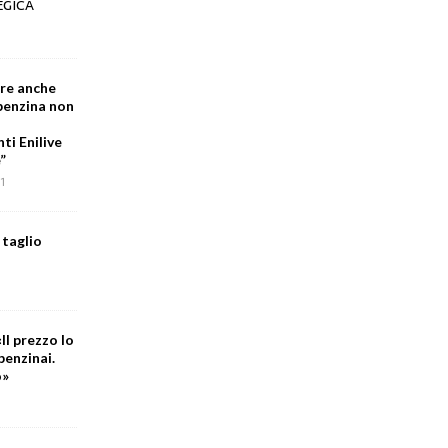
EGICA
are anche
 benzina non
i Enilive
”
1
 taglio
Il prezzo lo
benzinai.
o»