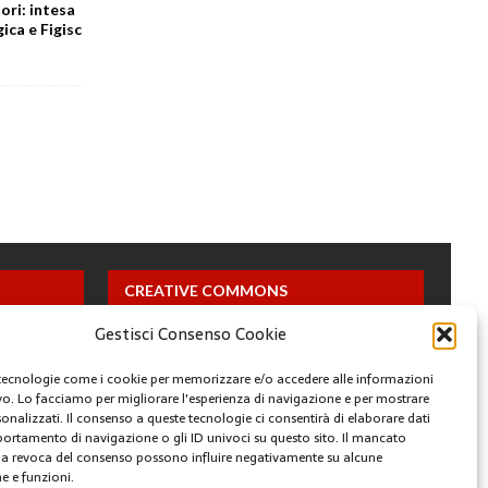
ori: intesa
ica e Figisc
CREATIVE COMMONS
Gestisci Consenso Cookie
Questa opera è concessa in licenza con i termini
CC BY 4.0
tecnologie come i cookie per memorizzare e/o accedere alle informazioni
ivo. Lo facciamo per migliorare l'esperienza di navigazione e per mostrare
onalizzati. Il consenso a queste tecnologie ci consentirà di elaborare dati
ARCHIVI
portamento di navigazione o gli ID univoci su questo sito. Il mancato
a revoca del consenso possono influire negativamente su alcune
he e funzioni.