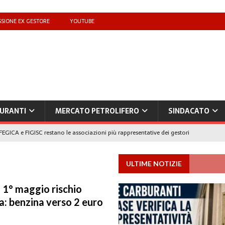
SIONE EX GESTORE
YOUTUBE
URANTI
MERCATO PETROLIFERO
SINDACATO
FEGICA e FIGISC restano le associazioni più rappresentative dei gestori
ULTIME NOTIZIE
che benzina’ a ‘Qui la benzina non c’è’: l’emergenza approvvigionamenti
l 1° maggio rischio
: benzina verso 2 euro
to il taglio accise fino al 25 agosto
MERCATO PREZZI CARBURANTI
IB): «Il prezzo lo decidono le compagnie, non i benzinai. Serve un prezzo