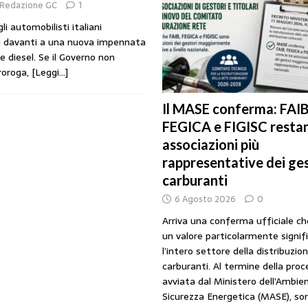
Redazione GC
1
URANTI
i automobilisti italiani
i gestori: intesa triennale firmata con Faib, Fegica e Figisc
COMUNICATI
si davanti a una nuova impennata
 e diesel. Se il Governo non
roroga,
[Leggi…]
l Mimit: “I gestori non decidono i prezzi. Basta scaricare su di loro le
Il MASE conferma: FAIB
FEGICA e FIGISC restan
rezzo è libero: i controlli non diventino una presunzione di colpevolezza
associazioni più
rappresentative dei ges
I SUI PRODOTTI ADULTERATI: ALTRA SITUAZIONE GRAVE MA NON SERIA
carburanti
6 Agosto 2026
0
Arriva una conferma ufficiale c
un valore particolarmente signif
l’intero settore della distribuzio
carburanti. Al termine della pro
avviata dal Ministero dell’Ambien
Sicurezza Energetica (MASE), so