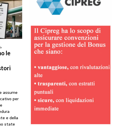
,
o le
tori
he assume
icativo per
ne
cedura
te e della
no state