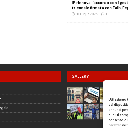
IP rinnova l’accordo con i gest
triennale firmata con Faib, Feg
31 Luglio 2026
1
GALLERY
y
Utilizziamo 
del disposit
egale
annunci pers
quali il com
consenso o l
caratteristic