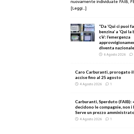
nuovamente individuate FAIB, F
[Leggi...]
“Da ‘Qui ci puoi f
benzina’ a ‘Qui la
c’è’: l’emergenza
approvvigionament
diventa nazionale
6 Agosto 2026
Caro Carburanti, prorogato il
accise fino al 25 agosto
4 Agosto 2026
1
Carburanti, Sperduto (FAIB): «
decidono le compagnie, non i 
Serve un prezzo amministrat
4 Agosto 2026
1