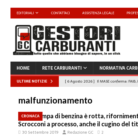
EDITORIALI
CONTATTACI
ASSISTENZA LEGALE
PROFES
HOME
RETE CARBURANTI
NORMATIVA CARB
ULTIME NOTIZIE
[ 6 Agosto 2026 ]
Il MASE conferma: FAIB, 
carburanti
NORMATIVA CARBURANTI
malfunzionamento
[ 6 Agosto 2026 ]
“Da ‘Qui ci puoi fare an
Enilive diventa nazionale”
EDITORIALI
“La pompa di benzina è rotta, rifornimento
CRONACA
Scrocconi a processo, anche il cugino del ti
[ 4 Agosto 2026 ]
Caro Carburanti, proroga
30 Settembre 2019
Redazione GC
2
[ 4 Agosto 2026 ]
Carburanti, Sperduto (FA