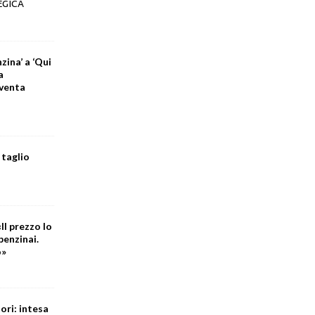
EGICA
zina’ a ‘Qui
a
iventa
 taglio
Il prezzo lo
benzinai.
o»
ori: intesa