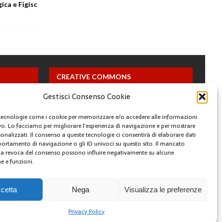
ica e Figisc
CREATIVE COMMONS
Gestisci Consenso Cookie
Questa opera è concessa in licenza con i termini
CC BY 4.0
tecnologie come i cookie per memorizzare e/o accedere alle informazioni
ivo. Lo facciamo per migliorare l'esperienza di navigazione e per mostrare
onalizzati. Il consenso a queste tecnologie ci consentirà di elaborare dati
ARCHIVI
portamento di navigazione o gli ID univoci su questo sito. Il mancato
a revoca del consenso possono influire negativamente su alcune
he e funzioni.
YOUTUBE
FACEBOOK
TWITTER
INSTAGRAM
cetta
Nega
Visualizza le preferenze
Privacy Policy