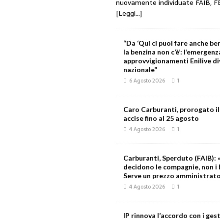
nuovamente individuate FAIB, F
[Leggi...]
“Da ‘Qui ci puoi fare anche ben
la benzina non c’è’: l’emergenz
approvvigionamenti Enilive d
nazionale”
6 Agosto 2026
1
Caro Carburanti, prorogato il
accise fino al 25 agosto
4 Agosto 2026
1
Carburanti, Sperduto (FAIB): «
decidono le compagnie, non i 
Serve un prezzo amministrat
4 Agosto 2026
1
IP rinnova l’accordo con i gest