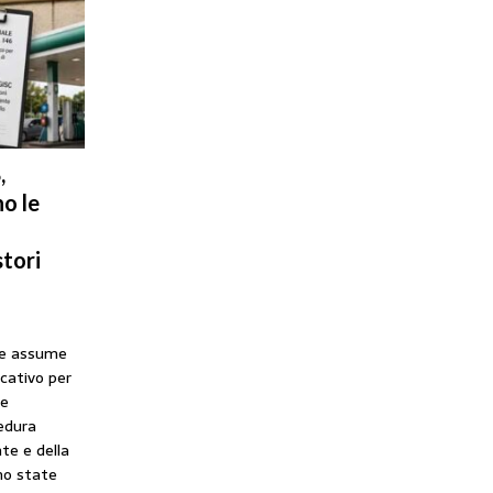
,
o le
tori
he assume
icativo per
ne
cedura
te e della
no state