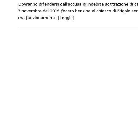
Dovranno difendersi dall’accusa di indebita sottrazione di ca
amministrato»
MERCATO PREZZI CARB
3 novembre del 2016 fecero benzina al chiosco di Frigole se
[ 31 Luglio 2026 ]
IP rinnova l’accordo con 
malfunzionamento
[Leggi…]
STAMPA
[ 30 Luglio 2026 ]
Carburanti, i sindacati a
responsabilità”
COMUNICATI STAMPA
[ 29 Luglio 2026 ]
Taglio delle accise, il p
MERCATO PREZZI CARBURANTI
[ 6 Agosto 2026 ]
CARBURANTI. CONTROLL
COMUNICATI STAMPA