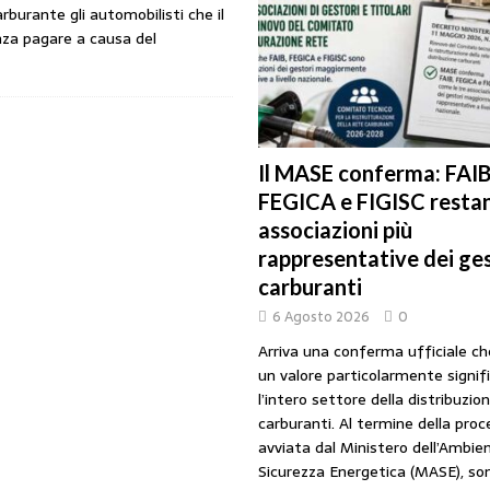
rburante gli automobilisti che il
URANTI
nza pagare a causa del
i gestori: intesa triennale firmata con Faib, Fegica e Figisc
COMUNICATI
l Mimit: “I gestori non decidono i prezzi. Basta scaricare su di loro le
Il MASE conferma: FAIB
FEGICA e FIGISC restan
rezzo è libero: i controlli non diventino una presunzione di colpevolezza
associazioni più
rappresentative dei ges
I SUI PRODOTTI ADULTERATI: ALTRA SITUAZIONE GRAVE MA NON SERIA
carburanti
6 Agosto 2026
0
Arriva una conferma ufficiale c
un valore particolarmente signif
l’intero settore della distribuzio
carburanti. Al termine della pro
avviata dal Ministero dell’Ambien
Sicurezza Energetica (MASE), so