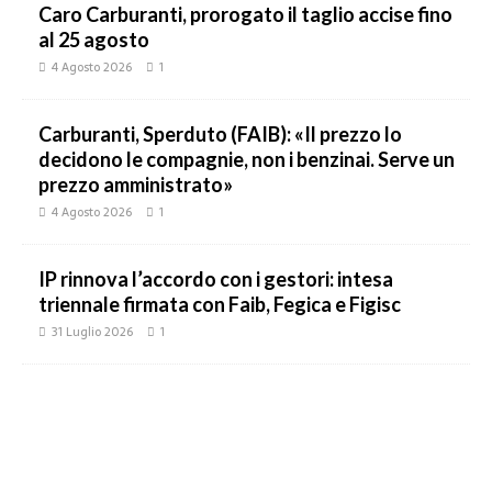
Caro Carburanti, prorogato il taglio accise fino
al 25 agosto
4 Agosto 2026
1
Carburanti, Sperduto (FAIB): «Il prezzo lo
decidono le compagnie, non i benzinai. Serve un
prezzo amministrato»
4 Agosto 2026
1
IP rinnova l’accordo con i gestori: intesa
triennale firmata con Faib, Fegica e Figisc
31 Luglio 2026
1