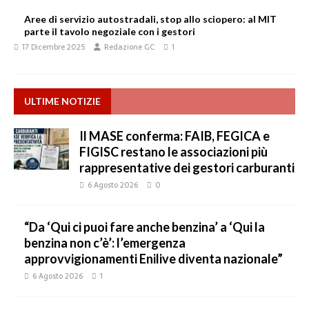
Aree di servizio autostradali, stop allo sciopero: al MIT
parte il tavolo negoziale con i gestori
17 Dicembre 2025
Redazione GC
1
ULTIME NOTIZIE
Il MASE conferma: FAIB, FEGICA e
FIGISC restano le associazioni più
rappresentative dei gestori carburanti
6 Agosto 2026
0
“Da ‘Qui ci puoi fare anche benzina’ a ‘Qui la
benzina non c’è’: l’emergenza
approvvigionamenti Enilive diventa nazionale”
6 Agosto 2026
1