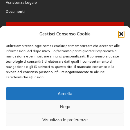
Assistenza Legale
Documenti
GALLERY
Gestisci Consenso Cookie
Utilizziamo tecnologie come i cookie per memorizzare e/o accedere alle
informazioni del dispositivo. Lo facciamo per migliorare l'esperienza di
navigazione e per mostrare annunci personalizzati. Il consenso a queste
tecnologie ci consentirà di elaborare dati quali il comportamento di
CREATIVE COMMONS
navigazione o gli ID univoci su questo sito. Il mancato consenso o la
revoca del consenso possono influire negativamente su alcune
caratteristiche e funzioni.
Questa opera è concessa in licenza con i termini
CC BY 4.0
ARCHIVI
Accetta
Nega
Visualizza le preferenze