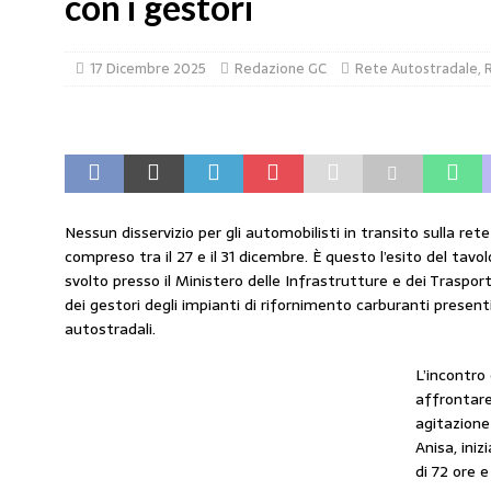
con i gestori
[ 4 Agosto 2026 ]
Carburanti, Sperduto (FA
17 Dicembre 2025
Redazione GC
Rete Autostradale
,
R
amministrato»
MERCATO PREZZI CARB
[ 31 Luglio 2026 ]
IP rinnova l’accordo con i
STAMPA
[ 30 Luglio 2026 ]
Carburanti, i sindacati a
responsabilità”
COMUNICATI STAMPA
Nessun disservizio per gli automobilisti in transito sulla ret
compreso tra il 27 e il 31 dicembre. È questo l’esito del tavo
[ 29 Luglio 2026 ]
Taglio delle accise, il p
svolto presso il Ministero delle Infrastrutture e dei Trasport
MERCATO PREZZI CARBURANTI
dei gestori degli impianti di rifornimento carburanti presenti 
autostradali.
[ 6 Agosto 2026 ]
CARBURANTI. CONTROLL
COMUNICATI STAMPA
L’incontro
affrontare 
agitazione
Anisa, ini
di 72 ore 