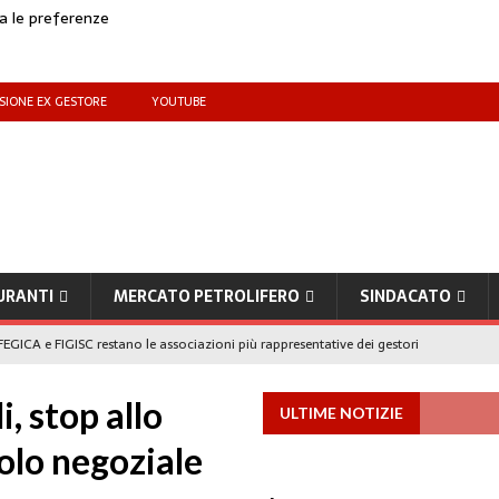
za le preferenze
SIONE EX GESTORE
YOUTUBE
URANTI
MERCATO PETROLIFERO
SINDACATO
EGICA e FIGISC restano le associazioni più rappresentative dei gestori
, stop allo
ULTIME NOTIZIE
che benzina’ a ‘Qui la benzina non c’è’: l’emergenza approvvigionamenti
volo negoziale
to il taglio accise fino al 25 agosto
MERCATO PREZZI CARBURANTI