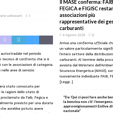
Il MASE conferma: FAIB
IB): «Il prezzo lo decidono le compagnie, non i benzinai. Serve un prezzo
FEGICA e FIGISC restan
associazioni più
ete carburanti
1
URANTI
rappresentative dei ges
 gestori: intesa triennale firmata con Faib, Fegica e Figisc
COMUNICATI
carburanti
6 Agosto 2026
0
l Mimit: “I gestori non decidono i prezzi. Basta scaricare su di loro le
Arriva una conferma ufficiale c
un valore particolarmente signif
e autostradale nel periodo
l’intero settore della distribuzio
lo tecnico di confronto che si è
rezzo è libero: i controlli non diventino una presunzione di colpevolezza
carburanti. Al termine della pro
i con le associazioni di categoria
avviata dal Ministero dell’Ambien
nelle aree di servizio
Sicurezza Energetica (MASE), so
nuovamente individuate FAIB, F
I SUI PRODOTTI ADULTERATI: ALTRA SITUAZIONE GRAVE MA NON SERIA
[Leggi...]
 era stato convocato per
le ragioni dello stato di
 proclamato da Faib, Fegica e
“Da ‘Qui ci puoi fare anche ben
la benzina non c’è’: l’emergenz
zialmente previsto per una durata
approvvigionamenti Enilive d
e che avrebbe potuto avere
nazionale”