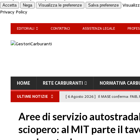
Visualiz
Accetta
Nega
Visualizza le preferenze
Salva preferenze
Privacy Policy
EDITORIALI
CONTATTACI
ASSISTENZA LEGALE
PROFES
HOME
RETE CARBURANTI
NORMATIVA CARB
ULTIME NOTIZIE
[ 6 Agosto 2026 ]
Il MASE conferma: FAIB, F
carburanti
NORMATIVA CARBURANTI
Aree di servizio autostradali
[ 6 Agosto 2026 ]
“Da ‘Qui ci puoi fare an
sciopero: al MIT parte il ta
Enilive diventa nazionale”
EDITORIALI
[ 4 Agosto 2026 ]
Caro Carburanti, proroga