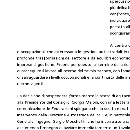
ripercussio
più delicati
confronto,
individuar
portato al
scongiuran
Al centro d
e occupazionali che interessano le gestioni autostradali, i
profonde trasformazioni del settore e da equilibri economici
imprese di gestione. Proprio per questo, al termine della ri
di proseguire il lavoro all’interno del tavolo tecnico, con l’ob
di salvaguardare i livelli occupazionali e la continuità delle i
norme vigenti.
La decisione di sospendere formalmente lo stato di agitaz
alla Presidente del Consiglio, Giorgia Meloni, con una lettera 
comunicazione, le Federazioni spiegano che la scelta è mat
intervento della Direzione Autostrade del MIT e, in particolare
Generale, ingegner Sergio Moschetti, che ha incontrato un
assumendo l’impegno di avviare immediatamente un tavolo 