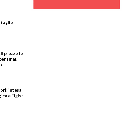
 taglio
Il prezzo lo
benzinai.
o»
ori: intesa
ica e Figisc