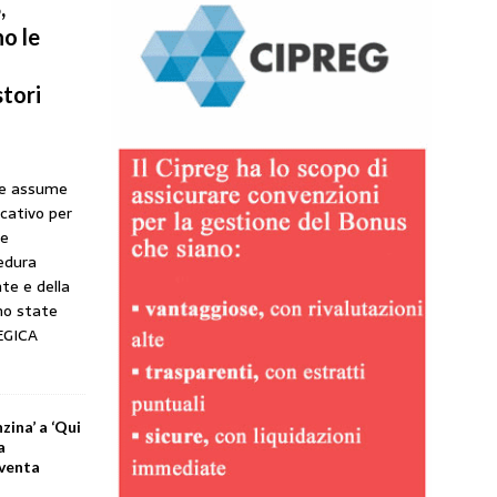
,
o le
tori
he assume
icativo per
ne
cedura
te e della
no state
EGICA
zina’ a ‘Qui
a
iventa