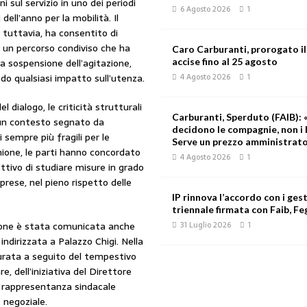
ni sul servizio in uno dei periodi
6 Agosto 2026
1
 dell’anno per la mobilità. Il
 tuttavia, ha consentito di
e un percorso condiviso che ha
Caro Carburanti, prorogato il
la sospensione dell’agitazione,
accise fino al 25 agosto
do qualsiasi impatto sull’utenza.
4 Agosto 2026
1
el dialogo, le criticità strutturali
Carburanti, Sperduto (FAIB): «
n un contesto segnato da
decidono le compagnie, non i 
 sempre più fragili per le
Serve un prezzo amministrat
unione, le parti hanno concordato
4 Agosto 2026
1
iettivo di studiare misure in grado
mprese, nel pieno rispetto delle
IP rinnova l’accordo con i gest
triennale firmata con Faib, Feg
ione è stata comunicata anche
31 Luglio 2026
1
indirizzata a Palazzo Chigi. Nella
urata a seguito del tempestivo
, dell’iniziativa del Direttore
a rappresentanza sindacale
negoziale.