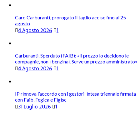
Caro Carburanti, prorogato il taglio accise fino al 25
agosto
4 Agosto 2026
1
Carburanti, Sperduto (FAIB): «Il prezzo lo decidono le
compagnie, non i benzinai. Serve un prezzo amministrato»
4 Agosto 2026
1
IP rinnova l’accordo con i gestori: intesa triennale firmata
con Faib, Fegica e Figisc
31 Luglio 2026
1