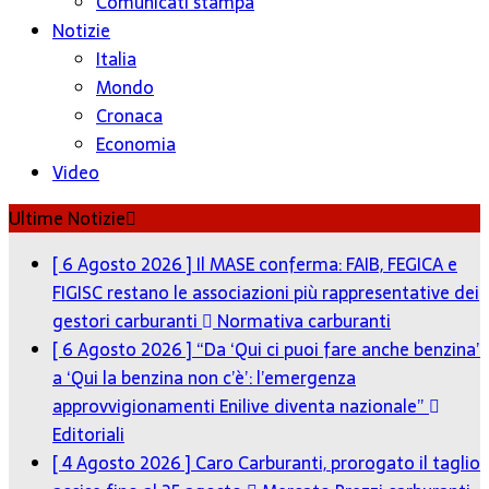
Comunicati stampa
Notizie
Italia
Mondo
Cronaca
Economia
Video
Ultime Notizie
[ 6 Agosto 2026 ]
Il MASE conferma: FAIB, FEGICA e
FIGISC restano le associazioni più rappresentative dei
gestori carburanti
Normativa carburanti
[ 6 Agosto 2026 ]
“Da ‘Qui ci puoi fare anche benzina’
a ‘Qui la benzina non c’è’: l’emergenza
approvvigionamenti Enilive diventa nazionale”
Editoriali
[ 4 Agosto 2026 ]
Caro Carburanti, prorogato il taglio