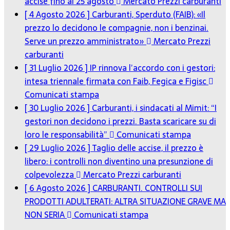
accise fino al 25 agosto
Mercato Prezzi carburanti
[ 4 Agosto 2026 ]
Carburanti, Sperduto (FAIB): «Il
prezzo lo decidono le compagnie, non i benzinai.
Serve un prezzo amministrato»
Mercato Prezzi
carburanti
[ 31 Luglio 2026 ]
IP rinnova l’accordo con i gestori:
intesa triennale firmata con Faib, Fegica e Figisc
Comunicati stampa
[ 30 Luglio 2026 ]
Carburanti, i sindacati al Mimit: “I
gestori non decidono i prezzi. Basta scaricare su di
loro le responsabilità”
Comunicati stampa
[ 29 Luglio 2026 ]
Taglio delle accise, il prezzo è
libero: i controlli non diventino una presunzione di
colpevolezza
Mercato Prezzi carburanti
[ 6 Agosto 2026 ]
CARBURANTI. CONTROLLI SUI
PRODOTTI ADULTERATI: ALTRA SITUAZIONE GRAVE MA
NON SERIA
Comunicati stampa