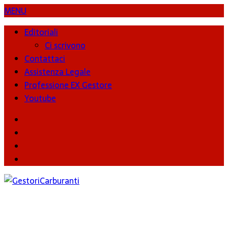
MENU
Editoriali
Ci scrivono
Contattaci
Assistenza Legale
Professione EX Gestore
Youtube
youtube
Facebook
Twitter
Instagram