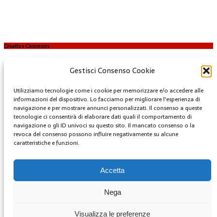
Creative Commons
Questa opera è concessa in licenza con i termini
Gestisci Consenso Cookie
CC BY 4.0
Utilizziamo tecnologie come i cookie per memorizzare e/o accedere alle
informazioni del dispositivo. Lo facciamo per migliorare l'esperienza di
Archivi
navigazione e per mostrare annunci personalizzati. Il consenso a queste
tecnologie ci consentirà di elaborare dati quali il comportamento di
Archivi
navigazione o gli ID univoci su questo sito. Il mancato consenso o la
MENU
revoca del consenso possono influire negativamente su alcune
caratteristiche e funzioni.
youtube
Facebook
Accetta
Twitter
Instagram
Nega
Copyright © 2025 | GestoriCarburanti
Visualizza le preferenze