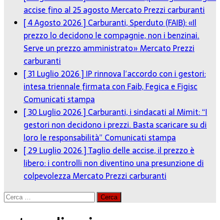
accise fino al 25 agosto
Mercato Prezzi carburanti
[ 4 Agosto 2026 ]
Carburanti, Sperduto (FAIB): «Il
prezzo lo decidono le compagnie, non i benzinai.
Serve un prezzo amministrato»
Mercato Prezzi
carburanti
[ 31 Luglio 2026 ]
IP rinnova l’accordo con i gestori:
intesa triennale firmata con Faib, Fegica e Figisc
Comunicati stampa
[ 30 Luglio 2026 ]
Carburanti, i sindacati al Mimit: “I
gestori non decidono i prezzi. Basta scaricare su di
loro le responsabilità”
Comunicati stampa
[ 29 Luglio 2026 ]
Taglio delle accise, il prezzo è
libero: i controlli non diventino una presunzione di
colpevolezza
Mercato Prezzi carburanti
Ricerca
per: