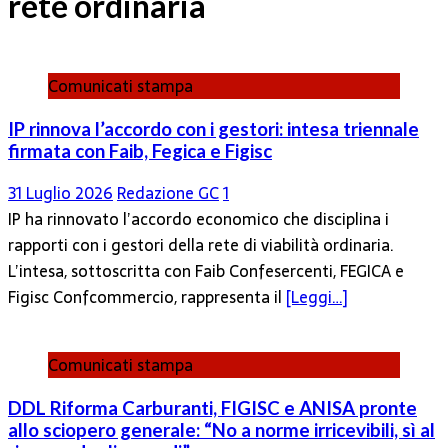
rete ordinaria
Comunicati stampa
IP rinnova l’accordo con i gestori: intesa triennale
firmata con Faib, Fegica e Figisc
31 Luglio 2026
Redazione GC
1
IP ha rinnovato l’accordo economico che disciplina i
rapporti con i gestori della rete di viabilità ordinaria.
L’intesa, sottoscritta con Faib Confesercenti, FEGICA e
Figisc Confcommercio, rappresenta il
[Leggi…]
Comunicati stampa
DDL Riforma Carburanti, FIGISC e ANISA pronte
allo sciopero generale: “No a norme irricevibili, sì al