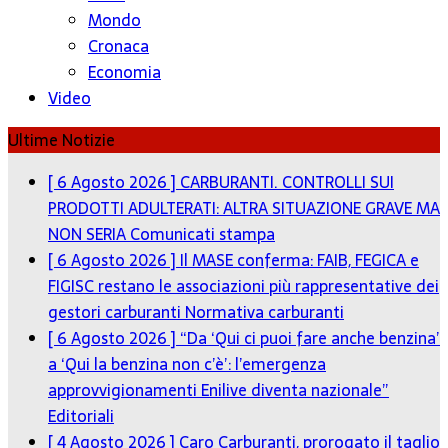
Mondo
Cronaca
Economia
Video
Ultime Notizie
[ 6 Agosto 2026 ]
CARBURANTI. CONTROLLI SUI
PRODOTTI ADULTERATI: ALTRA SITUAZIONE GRAVE MA
NON SERIA
Comunicati stampa
[ 6 Agosto 2026 ]
Il MASE conferma: FAIB, FEGICA e
FIGISC restano le associazioni più rappresentative dei
gestori carburanti
Normativa carburanti
[ 6 Agosto 2026 ]
“Da ‘Qui ci puoi fare anche benzina’
a ‘Qui la benzina non c’è’: l’emergenza
approvvigionamenti Enilive diventa nazionale”
Editoriali
[ 4 Agosto 2026 ]
Caro Carburanti, prorogato il taglio