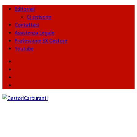
Editoriali
Ci scrivono
Contattaci
Assistenza Legale
Professione EX Gestore
Youtube
youtube
Facebook
Twitter
Instagram