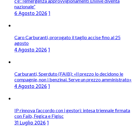
c’è’: l’emergenza approvvigionamenti Enilive diventa
nazionale”
6 Agosto 2026
1
Caro Carburanti, prorogato il taglio accise fino al 25
agosto
4 Agosto 2026
1
Carburanti, Sperduto (FAIB): «Il prezzo lo decidono le
compagnie, non i benzinai. Serve un prezzo amministrato»
4 Agosto 2026
1
IP rinnova l’accordo con i gestori: intesa triennale firmata
con Faib, Fegica e Figisc
31 Luglio 2026
1