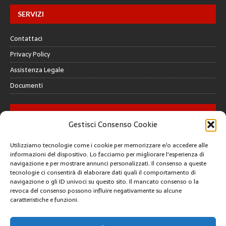
SERVIZI
Contattaci
Privacy Policy
Assistenza Legale
Documenti
GALLERY
Gestisci Consenso Cookie
Utilizziamo tecnologie come i cookie per memorizzare e/o accedere alle
informazioni del dispositivo. Lo facciamo per migliorare l'esperienza di
navigazione e per mostrare annunci personalizzati. Il consenso a queste
tecnologie ci consentirà di elaborare dati quali il comportamento di
CREATIVE COMMONS
navigazione o gli ID univoci su questo sito. Il mancato consenso o la
revoca del consenso possono influire negativamente su alcune
caratteristiche e funzioni.
Questa opera è concessa in licenza con i termini
CC BY 4.0
ARCHIVI