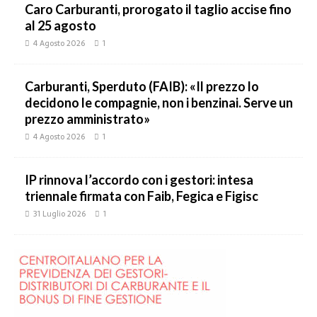
Caro Carburanti, prorogato il taglio accise fino
al 25 agosto
4 Agosto 2026
1
Carburanti, Sperduto (FAIB): «Il prezzo lo
decidono le compagnie, non i benzinai. Serve un
prezzo amministrato»
4 Agosto 2026
1
IP rinnova l’accordo con i gestori: intesa
triennale firmata con Faib, Fegica e Figisc
31 Luglio 2026
1