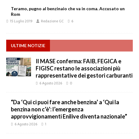
Teramo, pugno al benzinaio che va in coma. Accusato un
Rom
15 Luglio 2019
Redazione GC
6
ULTIME NOTIZIE
Il MASE conferma: FAIB, FEGICA e
FIGISC restano le associazioni più
rappresentative dei gestori carburanti
6 Agosto 2026
0
“Da ‘Qui ci puoi fare anche benzina’ a ‘Qui la
benzina non c’è’: l’emergenza
approvvigionamenti Enilive diventa nazionale”
6 Agosto 2026
1