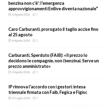
benzina non c’è’: l’emergenza
approvvigionamenti Enilive diventa nazionale”
6 Agosto 2026
1
Caro Carburanti, prorogato il taglio accise fino
al 25 agosto
4 Agosto 2026
1
Carburanti, Sperduto (FAIB): «Il prezzo lo
decidono le compagnie, non i benzinai. Serve un
prezzo amministrato»
4 Agosto 2026
1
IP rinnova l’accordo con i gestori: intesa
triennale firmata con Faib, Fegica e Figisc
31 Luglio 2026
1