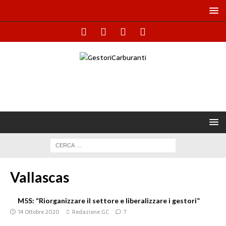
Vallascas
M5S: “Riorganizzare il settore e liberalizzare i gestori”
14 Ottobre 2020
Redazione GC
7