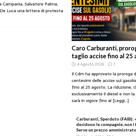
lla Campania, Salvatore Palma,
 De Luca una lettera di protesta
rezzo è libero: i controlli non diventino una presunzione di colpevolezza
: profitti più che raddoppiati mentre cresce la rete carburanti
COMPAGNIE
Caro Carburanti, prorog
taglio accise fino al 25
rova il decreto: sconto di 17 centesimi solo sul diesel fino al 6 agosto
4 Agosto 2026
1
Il Cdm ha approvato la proroga d
che benzina’ a ‘Qui la benzina non c’è’: l’emergenza approvvigionamenti
centesimi delle accise sul gasolio
fino al 25 agosto. La riduzione, 
esclusivamente il diesel e non la
sarà in vigore fino al
[Leggi...]
Carburanti, Sperduto (FAIB): «
decidono le compagnie, non i 
Serve un prezzo amministrat