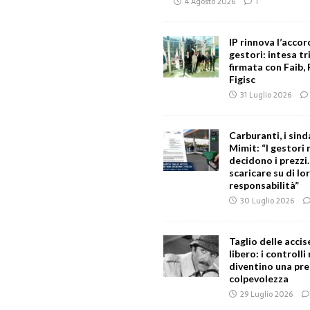
4 Agosto 2026
1
IP rinnova l’accor
gestori: intesa tr
firmata con Faib, 
Figisc
31 Luglio 2026
Carburanti, i sind
Mimit: “I gestori
decidono i prezzi
scaricare su di lor
responsabilità”
30 Luglio 2026
Taglio delle accise
libero: i controlli
diventino una pre
colpevolezza
29 Luglio 2026