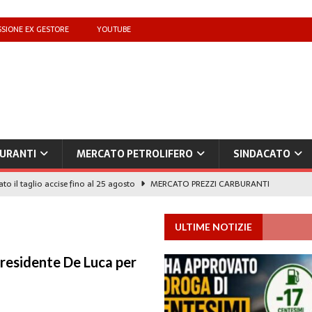
SIONE EX GESTORE
YOUTUBE
URANTI
MERCATO PETROLIFERO
SINDACATO
to il taglio accise fino al 25 agosto
MERCATO PREZZI CARBURANTI
IB): «Il prezzo lo decidono le compagnie, non i benzinai. Serve un prezzo
ULTIME NOTIZIE
URANTI
i gestori: intesa triennale firmata con Faib, Fegica e Figisc
COMUNICATI
Presidente De Luca per
l Mimit: “I gestori non decidono i prezzi. Basta scaricare su di loro le