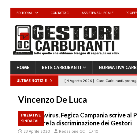
EDITORIALI
CONTATTACI
ASSISTENZA LEGALE
PROFES
HOME
RETE CARBURANTI
NORMATIVA CARB
ULTIME NOTIZIE
[ 4 Agosto 2026 ]
Caro Carburanti, proroga
[ 4 Agosto 2026 ]
Carburanti, Sperduto (FA
Vincenzo De Luca
amministrato»
MERCATO PREZZI CARB
[ 31 Luglio 2026 ]
IP rinnova l’accordo con 
Coronavirus, Fegica Campania scrive al 
INIZIATIVE
SINDACALI
denunciare la discriminazione dei Gestori
STAMPA
23 Aprile 2020
Redazione GC
10
[ 30 Luglio 2026 ]
Carburanti, i sindacati a