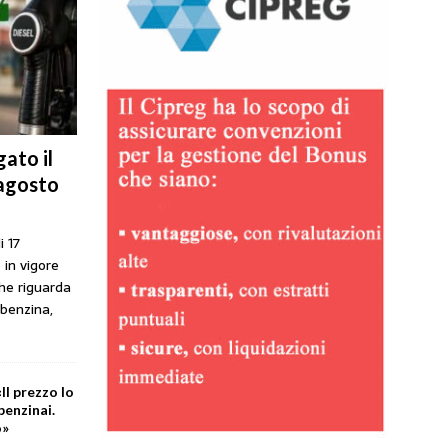
ato il
 agosto
i 17
 in vigore
che riguarda
 benzina,
Il prezzo lo
benzinai.
o»