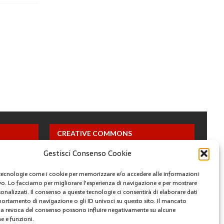
CREATIVE COMMONS
Gestisci Consenso Cookie
Questa opera è concessa in licenza con i termini
CC BY 4.0
tecnologie come i cookie per memorizzare e/o accedere alle informazioni
ivo. Lo facciamo per migliorare l'esperienza di navigazione e per mostrare
onalizzati. Il consenso a queste tecnologie ci consentirà di elaborare dati
ARCHIVI
portamento di navigazione o gli ID univoci su questo sito. Il mancato
a revoca del consenso possono influire negativamente su alcune
he e funzioni.