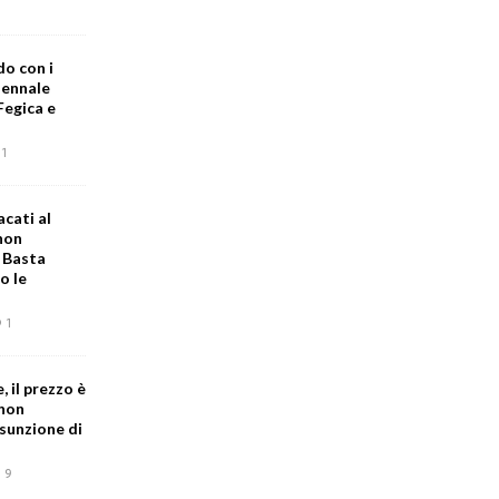
do con i
iennale
Fegica e
1
acati al
 non
. Basta
o le
1
, il prezzo è
 non
sunzione di
9