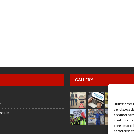
GALLERY
y
Utilizziamo 
del disposit
egale
annunci pers
quali il com
consenso o l
caratteristic