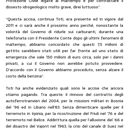
Protezione Civile legate al maltempo e per contrastare il
dissesto idrogeologico molto grave, direi luttuoso”.
“Questa accisa, continua Toti, era presente ed in vigore dal
2011 e ci sarà anche il prossimo anno perché, nonostante la
volontà del Governo di ridurle sui carburanti, durante una
telefonata con il Presidente Conte dopo gli ultimi fenomeni di
maltempo, abbiamo concordato che questi 7,5 milioni di
gettito sarebbero stati utili per far fronte ad uno stato di
emergenza che vale 150 milioni di euro circa, solo per i danni
privati, a cui il Governo non avrebbe potuto provvedere.
D’accordo con il Governo abbiamo proceduto, senza alzare il
costo della benzina”.
Toti ha anche evidenziato quali sono le accise che ancora
stiamo pagando. Tra queste: il rinnovo del contratto degli
autoferrotranvieri del 2004, per le missioni militari in Bosnia
del ’96 ed in Libano nell’83. Senza dimenticare quelle per il
terremoto in Irpinia, per la ricostruzione del Friuli nel ’76 e del
terremoto nel Belice. Addirittura quella per l’alluvione del ’66 e
del disastro del Vajont nel 1963, la crisi del canale di Suez nel