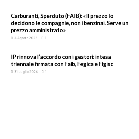
Carburanti, Sperduto (FAIB): «Il prezzo lo
decidono le compagnie, non i benzinai. Serve un
prezzo amministrato»
4 Agosto 2026
1
IP rinnova l’accordo con i gestori: intesa
triennale firmata con Faib, Fegica e Figisc
31 Luglio 2026
1