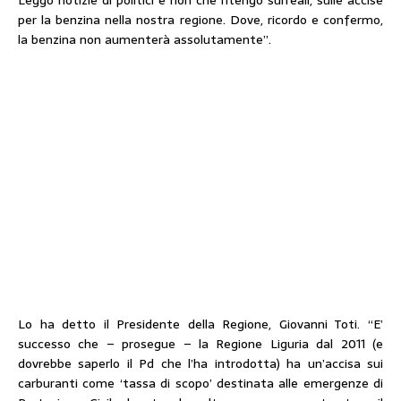
Leggo notizie di politici e non che ritengo surreali, sulle accise
per la benzina nella nostra regione. Dove, ricordo e confermo,
la benzina non aumenterà assolutamente”.
Lo ha detto il Presidente della Regione, Giovanni Toti. “E’
successo che – prosegue – la Regione Liguria dal 2011 (e
dovrebbe saperlo il Pd che l’ha introdotta) ha un’accisa sui
carburanti come ‘tassa di scopo’ destinata alle emergenze di