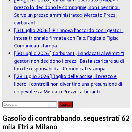
prezzo lo decidono le compagnie, non i benzinai.
Serve un prezzo amministrato»
Mercato Prezzi
carburanti
[ 31 Luglio 2026 ]
IP rinnova l’accordo con i gestori:
intesa triennale firmata con Faib, Fegica e Figisc
Comunicati stampa
[ 30 Luglio 2026 ]
Carburanti, i sindacati al Mimit: “I
gestori non decidono i prezzi. Basta scaricare su di
loro le responsabilità”
Comunicati stampa
[ 29 Luglio 2026 ]
Taglio delle accise, il prezzo è
libero: i controlli non diventino una presunzione di
colpevolezza
Mercato Prezzi carburanti
Ricerca
per:
Gasolio di contrabbando, sequestrati 62
mila litri a Milano