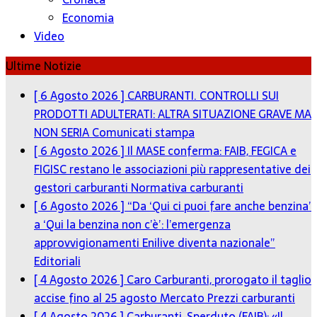
Economia
Video
Ultime Notizie
[ 6 Agosto 2026 ]
CARBURANTI. CONTROLLI SUI
PRODOTTI ADULTERATI: ALTRA SITUAZIONE GRAVE MA
NON SERIA
Comunicati stampa
[ 6 Agosto 2026 ]
Il MASE conferma: FAIB, FEGICA e
FIGISC restano le associazioni più rappresentative dei
gestori carburanti
Normativa carburanti
[ 6 Agosto 2026 ]
“Da ‘Qui ci puoi fare anche benzina’
a ‘Qui la benzina non c’è’: l’emergenza
approvvigionamenti Enilive diventa nazionale”
Editoriali
[ 4 Agosto 2026 ]
Caro Carburanti, prorogato il taglio
accise fino al 25 agosto
Mercato Prezzi carburanti
[ 4 Agosto 2026 ]
Carburanti, Sperduto (FAIB): «Il