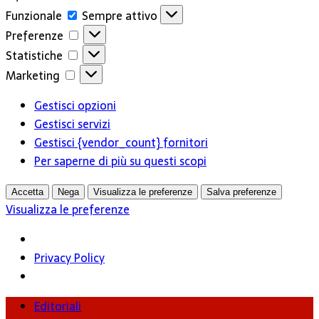
Funzionale
Funzionale
Sempre attivo
Preferenze
Preferenze
Statistiche
Statistiche
Marketing
Marketing
Gestisci opzioni
Gestisci servizi
Gestisci {vendor_count} fornitori
Per saperne di più su questi scopi
Accetta
Nega
Visualizza le preferenze
Salva preferenze
Visualizza le preferenze
Privacy Policy
Editoriali