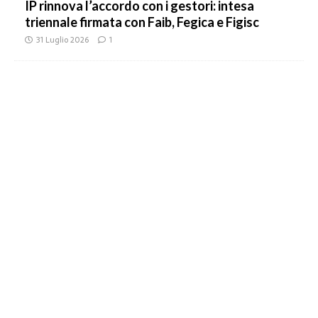
IP rinnova l’accordo con i gestori: intesa
triennale firmata con Faib, Fegica e Figisc
31 Luglio 2026
1