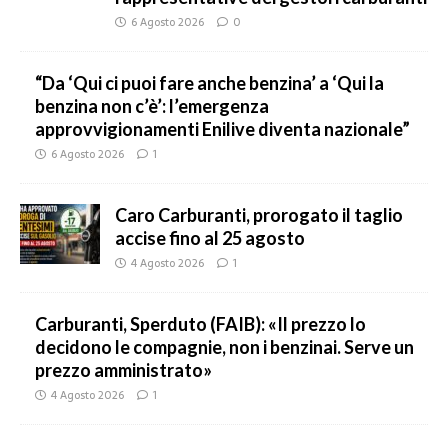
6 Agosto 2026
0
“Da ‘Qui ci puoi fare anche benzina’ a ‘Qui la
benzina non c’è’: l’emergenza
approvvigionamenti Enilive diventa nazionale”
6 Agosto 2026
1
Caro Carburanti, prorogato il taglio
accise fino al 25 agosto
4 Agosto 2026
1
Carburanti, Sperduto (FAIB): «Il prezzo lo
decidono le compagnie, non i benzinai. Serve un
prezzo amministrato»
4 Agosto 2026
1