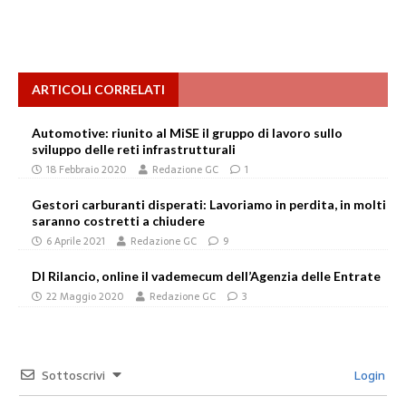
ARTICOLI CORRELATI
Automotive: riunito al MiSE il gruppo di lavoro sullo
sviluppo delle reti infrastrutturali
18 Febbraio 2020
Redazione GC
1
Gestori carburanti disperati: Lavoriamo in perdita, in molti
saranno costretti a chiudere
6 Aprile 2021
Redazione GC
9
Dl Rilancio, online il vademecum dell’Agenzia delle Entrate
22 Maggio 2020
Redazione GC
3
Sottoscrivi
Login