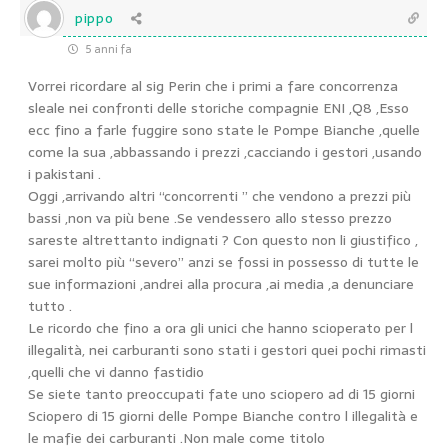
pippo
5 anni fa
Vorrei ricordare al sig Perin che i primi a fare concorrenza
sleale nei confronti delle storiche compagnie ENI ,Q8 ,Esso
ecc fino a farle fuggire sono state le Pompe Bianche ,quelle
come la sua ,abbassando i prezzi ,cacciando i gestori ,usando
i pakistani .
Oggi ,arrivando altri “concorrenti ” che vendono a prezzi più
bassi ,non va più bene .Se vendessero allo stesso prezzo
sareste altrettanto indignati ? Con questo non li giustifico ,
sarei molto più “severo” anzi se fossi in possesso di tutte le
sue informazioni ,andrei alla procura ,ai media ,a denunciare
tutto .
Le ricordo che fino a ora gli unici che hanno scioperato per l
illegalità, nei carburanti sono stati i gestori quei pochi rimasti
,quelli che vi danno fastidio
Se siete tanto preoccupati fate uno sciopero ad di 15 giorni
Sciopero di 15 giorni delle Pompe Bianche contro l illegalità e
le mafie dei carburanti .Non male come titolo