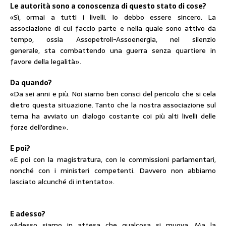
Le autorità sono a conoscenza di questo stato di cose?
«Sì, ormai a tutti i livelli. Io debbo essere sincero. La
associazione di cui faccio parte e nella quale sono attivo da
tempo, ossia Assopetroli-Assoenergia, nel silenzio
generale, sta combattendo una guerra senza quartiere in
favore della legalità».
Da quando?
«Da sei anni e più. Noi siamo ben consci del pericolo che si cela
dietro questa situazione. Tanto che la nostra associazione sul
tema ha avviato un dialogo costante coi più alti livelli delle
forze dell’ordine».
E poi?
«E poi con la magistratura, con le commissioni parlamentari,
nonché con i ministeri competenti. Davvero non abbiamo
lasciato alcunché di intentato».
E adesso?
«Adesso siamo in attesa che qualcosa si muova. Ma la