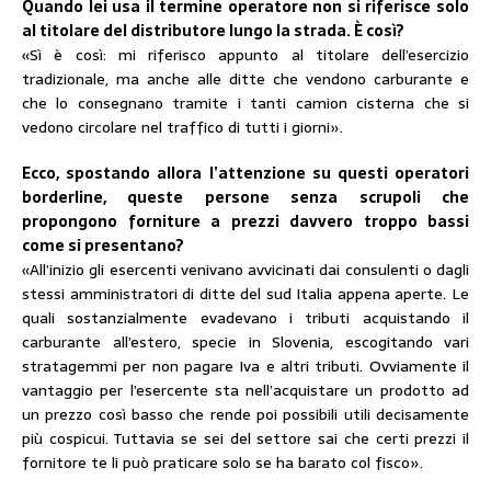
Quando lei usa il termine operatore non si riferisce solo
al titolare del distributore lungo la strada. È così?
«Sì è così: mi riferisco appunto al titolare dell’esercizio
tradizionale, ma anche alle ditte che vendono carburante e
che lo consegnano tramite i tanti camion cisterna che si
vedono circolare nel traffico di tutti i giorni».
Ecco, spostando allora l’attenzione su questi operatori
borderline, queste persone senza scrupoli che
propongono forniture a prezzi davvero troppo bassi
come si presentano?
«All’inizio gli esercenti venivano avvicinati dai consulenti o dagli
stessi amministratori di ditte del sud Italia appena aperte. Le
quali sostanzialmente evadevano i tributi acquistando il
carburante all’estero, specie in Slovenia, escogitando vari
stratagemmi per non pagare Iva e altri tributi. Ovviamente il
vantaggio per l’esercente sta nell’acquistare un prodotto ad
un prezzo così basso che rende poi possibili utili decisamente
più cospicui. Tuttavia se sei del settore sai che certi prezzi il
fornitore te li può praticare solo se ha barato col fisco».