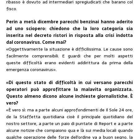
ribasso è dovuto ad intermediari spregiudicati che barano col
fisco.
Perin a metà dicembre parecchi benzinai hanno aderito
ad uno sciopero: chiedono che la loro categoria sia
inserita nel decreto ristori in risposta alla crisi indotta
dal coronavirus. Come mai?
«Oggettivamente la situazione è difficilissima. Le cause sono
facilmente comprensibili. E guardi che per molti aspetti
queste difficoltà erano evidenti addirittura da prima della
emergenza coronavirus».
«Di questo stato di difficoltà in cui versano parecchi
operatori può approfittare la malavita organizzata.
Questo almeno dicono alcune inchieste giornalistiche. È
vero?
«È vero sì: ma a parte alcuni approfondimenti de Il Sole 24 ore,
de la Staffetta quotidiana cioè il principale quotidiano del
nostro settore, a parte un paio di puntate di Report e a parte
alcune notizie che compaiono qua e là sui media locali quando
qualche operazione delle forze dell’ordine va a buon segno, la