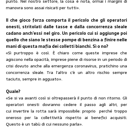
punto. Nel nostro settore, la cosa è nota, ormai i margini di
manovra sono assai risicati per tutti».
Il che gioco forza comporta il pericolo che gli operatori
onesti, stritolati dalle tasse e dalla concorrenza sleale
cadano anch’essi nel giro. Un pericolo cui si aggiunge poi
quello che siano le stesse pompe di benzina a finire nelle
mani di questa mafia dei colletti bianchi. Sì o no?
«Sì purtroppo è così. È chiaro come queste imprese che
agiscono nella opacità, imprese piene di risorse in un periodo di
crisi dovuto anche alla emergenza coronavirus, pratichino una
concorrenza sleale. Tra l’altro c’è un altro rischio sempre
taciuto, sempre in agguato».
Quale?
«Se si va avanti così si oltrepasserà il punto di non ritorno. Gli
operatori onesti dovranno cedere il passo agli altri, per
cui invertire la rotta sarà impossibile: proprio perché troppo
oneroso per la collettività rispetto ai benefici acquisiti.
Questo è un tabù di cui nessuno parla».