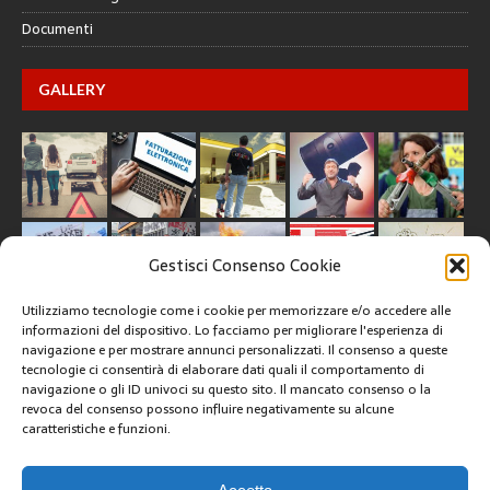
Documenti
GALLERY
Gestisci Consenso Cookie
Utilizziamo tecnologie come i cookie per memorizzare e/o accedere alle
informazioni del dispositivo. Lo facciamo per migliorare l'esperienza di
navigazione e per mostrare annunci personalizzati. Il consenso a queste
tecnologie ci consentirà di elaborare dati quali il comportamento di
CREATIVE COMMONS
navigazione o gli ID univoci su questo sito. Il mancato consenso o la
revoca del consenso possono influire negativamente su alcune
caratteristiche e funzioni.
Questa opera è concessa in licenza con i termini
CC BY 4.0
ARCHIVI