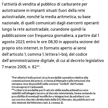
l’attività di vendita al pubblico di carburante per
autotrazione in impianti situati fuori della rete
autostradale, nonché la media aritmetica, su base
nazionale, di quelli comunicati dagli esercenti operanti
lungo la rete autostradale, curandone quindi la
pubblicazione con frequenza giornaliera, a partire dal 1
agosto 2023, entro le ore 08,30 in apposita sezione del
proprio sito internet, in formato aperto ai sensi
dell’articolo 1, comma 1, lettera l-bis), del codice
dell’amministrazione digitale, di cui al decreto legislativo
7 marzo 2005, n. 82**.
*Per ulteriori indicazioni circa le modalità operative relative alla
comunicazione dei prezzi, si rinvia al Manuale e alle Istruzioni che
verranno rese disponibili nella sezione “GUIDA” del Portale
Osservaprezzi Carburanti.
**I criteri e le modalità per il calcolo della media aritmetica sono
stabiliti nell’allegato tecnico al decreto ministeriale, ferma restando la
possibilità di eventuali modifiche o integrazioni da adottarsi con
successivo decreto direttoriale della DG Mercato, da pubblicarsi sul
sito internet del Ministero (art. 6, comma 2).