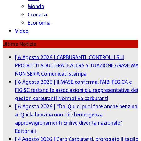
Mondo
Cronaca
Economia
Video
Ultime Notizie
[ 6 Agosto 2026 ]
CARBURANTI. CONTROLLI SUI
PRODOTTI ADULTERATI: ALTRA SITUAZIONE GRAVE MA
NON SERIA
Comunicati stampa
[ 6 Agosto 2026 ]
Il MASE conferma: FAIB, FEGICA e
FIGISC restano le associazioni più rappresentative dei
gestori carburanti
Normativa carburanti
[ 6 Agosto 2026 ]
“Da ‘Qui ci puoi fare anche benzina’
a ‘Qui la benzina non c’è’: l’emergenza
approvvigionamenti Enilive diventa nazionale”
Editoriali
[ 4 Agosto 2026 ]
Caro Carburanti, prorogato il taglio