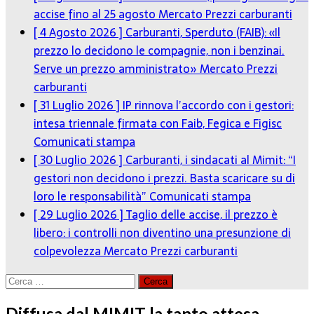
accise fino al 25 agosto
Mercato Prezzi carburanti
[ 4 Agosto 2026 ]
Carburanti, Sperduto (FAIB): «Il
prezzo lo decidono le compagnie, non i benzinai.
Serve un prezzo amministrato»
Mercato Prezzi
carburanti
[ 31 Luglio 2026 ]
IP rinnova l’accordo con i gestori:
intesa triennale firmata con Faib, Fegica e Figisc
Comunicati stampa
[ 30 Luglio 2026 ]
Carburanti, i sindacati al Mimit: “I
gestori non decidono i prezzi. Basta scaricare su di
loro le responsabilità”
Comunicati stampa
[ 29 Luglio 2026 ]
Taglio delle accise, il prezzo è
libero: i controlli non diventino una presunzione di
colpevolezza
Mercato Prezzi carburanti
Ricerca
per:
Diffusa dal MIMIT la tanto attesa