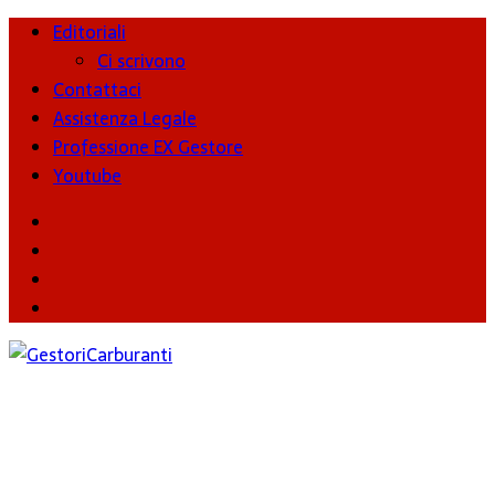
Editoriali
Ci scrivono
Contattaci
Assistenza Legale
Professione EX Gestore
Youtube
youtube
Facebook
Twitter
Instagram