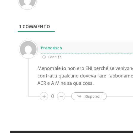
1
COMMENTO
Francesco
2 anni fa
Menomale io non ero ENI perché se venivan
contratti qualcuno doveva fare l’abboname
ACR e A M ne sa qualcosa.
0
Rispondi