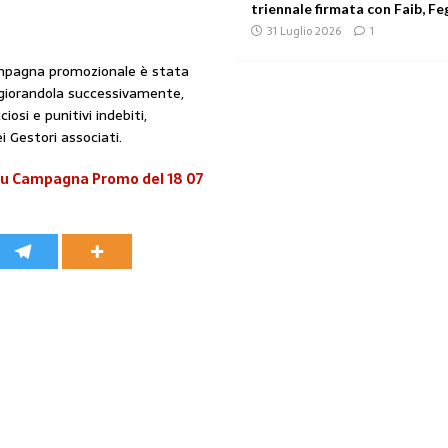
triennale firmata con Faib, Feg
31 Luglio 2026
1
ampagna promozionale è stata
peggiorandola successivamente,
osi e punitivi indebiti,
i Gestori associati.
su Campagna Promo del 18 07