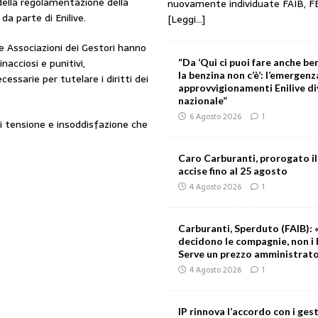
 della regolamentazione della
nuovamente individuate FAIB, F
a parte di Enilive.
[Leggi...]
e Associazioni dei Gestori hanno
acciosi e punitivi,
“Da ‘Qui ci puoi fare anche ben
la benzina non c’è’: l’emergenz
ssarie per tutelare i diritti dei
approvvigionamenti Enilive d
nazionale”
6 Agosto 2026
1
i tensione e insoddisfazione che
Caro Carburanti, prorogato il
accise fino al 25 agosto
4 Agosto 2026
1
Carburanti, Sperduto (FAIB): «
decidono le compagnie, non i 
Serve un prezzo amministrat
4 Agosto 2026
1
IP rinnova l’accordo con i gest