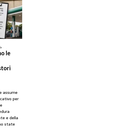
,
o le
tori
he assume
icativo per
ne
cedura
te e della
no state