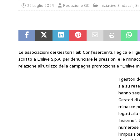
22 Luglio 2024
Redazione GC
Iniziative Sindacali
,
Si
amministrato»
MERCATO PREZZI CARB
[ 31 Luglio 2026 ]
IP rinnova l’accordo con 
STAMPA
[ 30 Luglio 2026 ]
Carburanti, i sindacati a
responsabilità”
COMUNICATI STAMPA
Le associazioni dei Gestori Faib Confesercenti, Fegica e F
scritto a Enilive S.p.A. per denunciare le pressioni e le minac
[ 29 Luglio 2026 ]
Taglio delle accise, il p
relazione all’utilizzo della campagna promozionale “Enilive I
MERCATO PREZZI CARBURANTI
I gestori d
[ 6 Agosto 2026 ]
CARBURANTI. CONTROLL
sia su ret
COMUNICATI STAMPA
hanno segn
Gestori di 
minacce pe
legati all
Insieme”. 
numerose s
l’imposizio