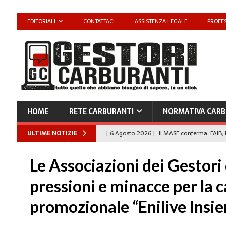
EDITORIALI
CONTATTACI
ASSISTENZA LEGALE
PROFES
HOME
RETE CARBURANTI
NORMATIVA CARB
ULTIME NOTIZIE
[ 6 Agosto 2026 ]
Il MASE conferma: FAIB, 
carburanti
NORMATIVA CARBURANTI
Le Associazioni dei Gestor
[ 6 Agosto 2026 ]
“Da ‘Qui ci puoi fare an
pressioni e minacce per la
Enilive diventa nazionale”
EDITORIALI
promozionale “Enilive Insi
[ 4 Agosto 2026 ]
Caro Carburanti, proroga
[ 4 Agosto 2026 ]
Carburanti, Sperduto (FA