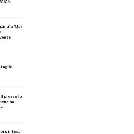
EGICA
zina’ a ‘Qui
a
iventa
 taglio
Il prezzo lo
benzinai.
o»
ori: intesa