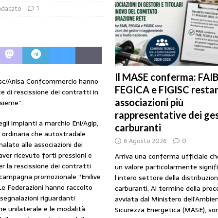
ndacato
1
URANTI
i gestori: intesa triennale firmata con Faib, Fegica e Figisc
COMUNICATI
l Mimit: “I gestori non decidono i prezzi. Basta scaricare su di loro le
Il MASE conferma: FAIB
igisc/Anisa Confcommercio hanno
FEGICA e FIGISC restan
ce di rescissione dei contratti in
rezzo è libero: i controlli non diventino una presunzione di colpevolezza
associazioni più
nsieme”.
rappresentative dei ges
egli impianti a marchio Eni/Agip,
I SUI PRODOTTI ADULTERATI: ALTRA SITUAZIONE GRAVE MA NON SERIA
carburanti
e ordinaria che autostradale
6 Agosto 2026
0
alato alle associazioni dei
aver ricevuto forti pressioni e
Arriva una conferma ufficiale c
r la rescissione dei contratti
un valore particolarmente signif
a campagna promozionale “Enilive
l’intero settore della distribuzio
Le Federazioni hanno raccolto
carburanti. Al termine della pro
egnalazioni riguardanti
avviata dal Ministero dell’Ambien
ne unilaterale e le modalità
Sicurezza Energetica (MASE), so