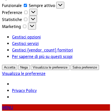
Funzionale
Funzionale
Sempre attivo
Preferenze
Preferenze
Statistiche
Statistiche
Marketing
Marketing
Gestisci opzioni
Gestisci servizi
Gestisci {vendor_count} fornitori
Per saperne di più su questi scopi
Accetta
Nega
Visualizza le preferenze
Salva preferenze
Visualizza le preferenze
Privacy Policy
MENU