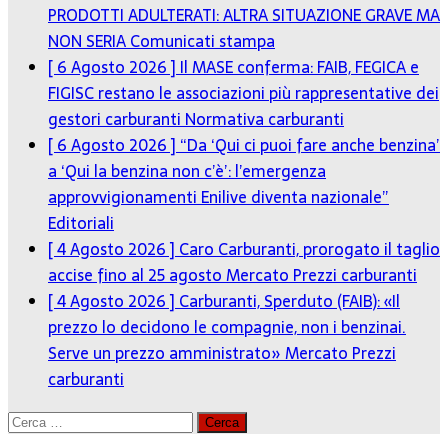
PRODOTTI ADULTERATI: ALTRA SITUAZIONE GRAVE MA
NON SERIA
Comunicati stampa
[ 6 Agosto 2026 ]
Il MASE conferma: FAIB, FEGICA e
FIGISC restano le associazioni più rappresentative dei
gestori carburanti
Normativa carburanti
[ 6 Agosto 2026 ]
“Da ‘Qui ci puoi fare anche benzina’
a ‘Qui la benzina non c’è’: l’emergenza
approvvigionamenti Enilive diventa nazionale”
Editoriali
[ 4 Agosto 2026 ]
Caro Carburanti, prorogato il taglio
accise fino al 25 agosto
Mercato Prezzi carburanti
[ 4 Agosto 2026 ]
Carburanti, Sperduto (FAIB): «Il
prezzo lo decidono le compagnie, non i benzinai.
Serve un prezzo amministrato»
Mercato Prezzi
carburanti
Ricerca
per: