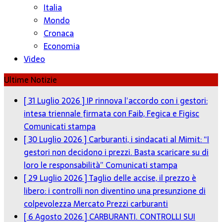
Italia
Mondo
Cronaca
Economia
Video
Ultime Notizie
[ 31 Luglio 2026 ]
IP rinnova l’accordo con i gestori:
intesa triennale firmata con Faib, Fegica e Figisc
Comunicati stampa
[ 30 Luglio 2026 ]
Carburanti, i sindacati al Mimit: “I
gestori non decidono i prezzi. Basta scaricare su di
loro le responsabilità”
Comunicati stampa
[ 29 Luglio 2026 ]
Taglio delle accise, il prezzo è
libero: i controlli non diventino una presunzione di
colpevolezza
Mercato Prezzi carburanti
[ 6 Agosto 2026 ]
CARBURANTI. CONTROLLI SUI