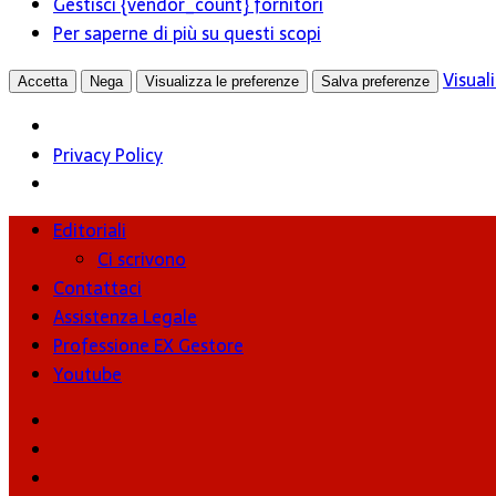
Gestisci {vendor_count} fornitori
Per saperne di più su questi scopi
Visual
Accetta
Nega
Visualizza le preferenze
Salva preferenze
Privacy Policy
Editoriali
Ci scrivono
Contattaci
Assistenza Legale
Professione EX Gestore
Youtube
youtube
Facebook
Twitter