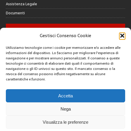
Assistenza Legale
Documenti
GALLERY
Gestisci Consenso Cookie
Utilizziamo tecnologie come i cookie per memorizzare e/o accedere alle
informazioni del dispositivo. Lo facciamo per migliorare l'esperienza di
navigazione e per mostrare annunci personalizzati. Il consenso a queste
tecnologie ci consentirà di elaborare dati quali il comportamento di
CREATIVE COMMONS
navigazione o gli ID univoci su questo sito. Il mancato consenso o la
revoca del consenso possono influire negativamente su alcune
caratteristiche e funzioni.
Questa opera è concessa in licenza con i termini
CC BY 4.0
ARCHIVI
Accetta
Nega
Visualizza le preferenze