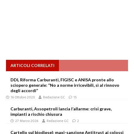
ARTICOLI CORRELATI
DDL Riforma Carburanti, FIGISC e ANISA pronte allo
sciopero generale: “No a norme irricevibili, sì al rinnovo
degli accordi”
16 Ottobre 2025
Redazione GC
15
Carburanti, Assopetroli lancia l’allarme: crisi grave,
impianti a rischio chiusura
27 Marzo 2026
Redazione GC
2
Cartello sul biodiesel: maxi-sanzione Antitrust ai colossi