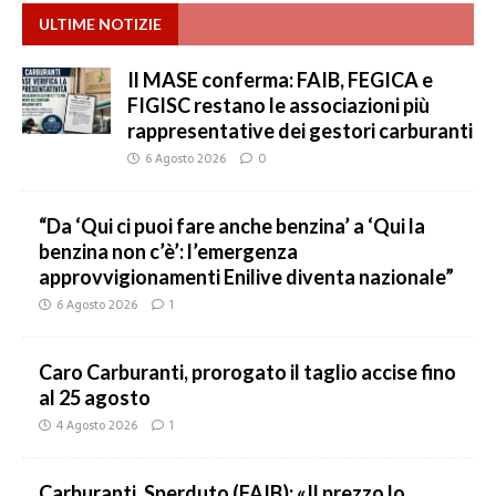
ULTIME NOTIZIE
Il MASE conferma: FAIB, FEGICA e
FIGISC restano le associazioni più
rappresentative dei gestori carburanti
6 Agosto 2026
0
“Da ‘Qui ci puoi fare anche benzina’ a ‘Qui la
benzina non c’è’: l’emergenza
approvvigionamenti Enilive diventa nazionale”
6 Agosto 2026
1
Caro Carburanti, prorogato il taglio accise fino
al 25 agosto
4 Agosto 2026
1
Carburanti, Sperduto (FAIB): «Il prezzo lo