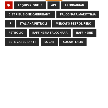
ACQUISIZIONE IP
API
AZERBAIGIAN
DISTRIBUZIONE CARBURANTI
FALCONARA MARITTIMA
IP
ITALIANA PETROLI
MERCATO PETROLIFERO
PETROLIO
RAFFINERIA FALCONARA
RAFFINERIE
RETE CARBURANTI
SOCAR
SOCAR ITALIA