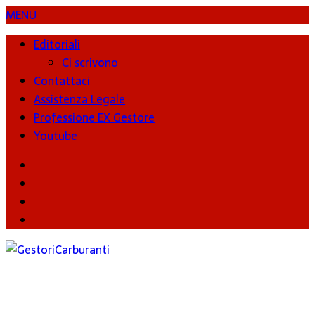
MENU
Editoriali
Ci scrivono
Contattaci
Assistenza Legale
Professione EX Gestore
Youtube
youtube
Facebook
Twitter
Instagram