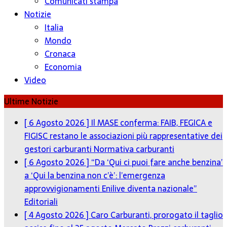
Comunicati stampa
Notizie
Italia
Mondo
Cronaca
Economia
Video
Ultime Notizie
[ 6 Agosto 2026 ]
Il MASE conferma: FAIB, FEGICA e
FIGISC restano le associazioni più rappresentative dei
gestori carburanti
Normativa carburanti
[ 6 Agosto 2026 ]
“Da ‘Qui ci puoi fare anche benzina’
a ‘Qui la benzina non c’è’: l’emergenza
approvvigionamenti Enilive diventa nazionale”
Editoriali
[ 4 Agosto 2026 ]
Caro Carburanti, prorogato il taglio