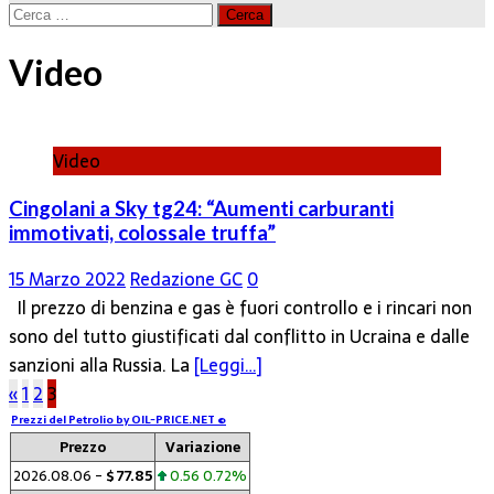
Ricerca
per:
Video
Video
Cingolani a Sky tg24: “Aumenti carburanti
immotivati, colossale truffa”
15 Marzo 2022
Redazione GC
0
Il prezzo di benzina e gas è fuori controllo e i rincari non
sono del tutto giustificati dal conflitto in Ucraina e dalle
sanzioni alla Russia. La
[Leggi…]
Paginazione
«
1
2
3
degli
Prezzi del Petrolio by OIL-PRICE.NET ©
Prezzo
Variazione
articoli
2026.08.06 -
$ 77.85
0.56 0.72%