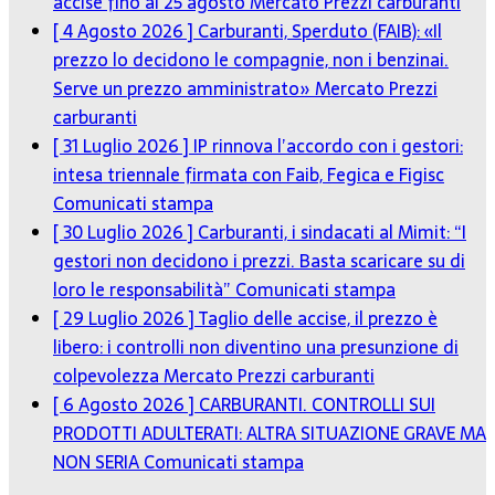
accise fino al 25 agosto
Mercato Prezzi carburanti
[ 4 Agosto 2026 ]
Carburanti, Sperduto (FAIB): «Il
prezzo lo decidono le compagnie, non i benzinai.
Serve un prezzo amministrato»
Mercato Prezzi
carburanti
[ 31 Luglio 2026 ]
IP rinnova l’accordo con i gestori:
intesa triennale firmata con Faib, Fegica e Figisc
Comunicati stampa
[ 30 Luglio 2026 ]
Carburanti, i sindacati al Mimit: “I
gestori non decidono i prezzi. Basta scaricare su di
loro le responsabilità”
Comunicati stampa
[ 29 Luglio 2026 ]
Taglio delle accise, il prezzo è
libero: i controlli non diventino una presunzione di
colpevolezza
Mercato Prezzi carburanti
[ 6 Agosto 2026 ]
CARBURANTI. CONTROLLI SUI
PRODOTTI ADULTERATI: ALTRA SITUAZIONE GRAVE MA
NON SERIA
Comunicati stampa