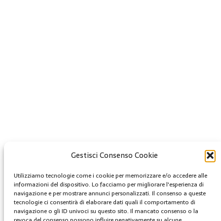
Gestisci Consenso Cookie
Creative Commons
Utilizziamo tecnologie come i cookie per memorizzare e/o accedere alle
informazioni del dispositivo. Lo facciamo per migliorare l'esperienza di
Questa opera è concessa in licenza con i termini
navigazione e per mostrare annunci personalizzati. Il consenso a queste
CC BY 4.0
tecnologie ci consentirà di elaborare dati quali il comportamento di
navigazione o gli ID univoci su questo sito. Il mancato consenso o la
revoca del consenso possono influire negativamente su alcune