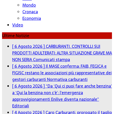
Mondo
Cronaca
Economia
Video
Ultime Notizie
[ 6 Agosto 2026 ]
CARBURANTI. CONTROLLI SUI
PRODOTTI ADULTERATI: ALTRA SITUAZIONE GRAVE MA
NON SERIA
Comunicati stampa
[ 6 Agosto 2026 ]
Il MASE conferma: FAIB, FEGICA e
FIGISC restano le associazioni più rappresentative dei
gestori carburanti
Normativa carburanti
[ 6 Agosto 2026 ]
“Da ‘Qui ci puoi fare anche benzina’
a ‘Qui la benzina non c’è’: l’emergenza
approvvigionamenti Enilive diventa nazionale”
Editoriali
[ 4 Agosto 2026 ]
Caro Carburanti, prorogato il taglio