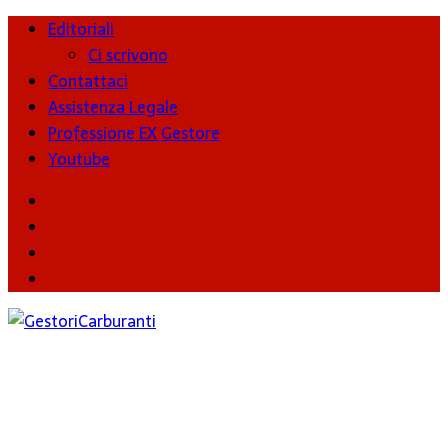
Editoriali
Ci scrivono
Contattaci
Assistenza Legale
Professione EX Gestore
Youtube
youtube
Facebook
Twitter
Instagram