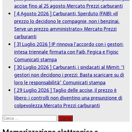
accise fino al 25 agosto
Mercato Prezzi carburanti
[ 4 Agosto 2026 ]
Carburanti, Sperduto (FAIB): «Il
prezzo lo decidono le compagnie, non i benzinai.
Serve un prezzo amministrato»
Mercato Prezzi
carburanti
[ 31 Luglio 2026 ]
IP rinnova l’accordo con i gestori:
intesa triennale firmata con Faib, Fegica e Figisc
Comunicati stampa
[ 30 Luglio 2026 ]
Carburanti, i sindacati al Mimit: “I
gestori non decidono i prezzi. Basta scaricare su di
loro le responsabilità”
Comunicati stampa
[ 29 Luglio 2026 ]
Taglio delle accise, il prezzo è
libero: i controlli non diventino una presunzione di
colpevolezza
Mercato Prezzi carburanti
Ricerca
per:
Memorizzazione elettronica e