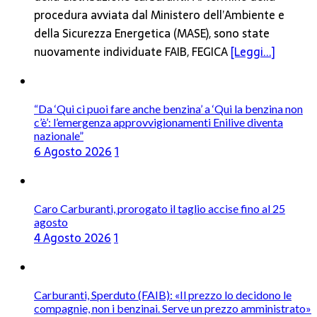
procedura avviata dal Ministero dell’Ambiente e
della Sicurezza Energetica (MASE), sono state
nuovamente individuate FAIB, FEGICA
[Leggi...]
“Da ‘Qui ci puoi fare anche benzina’ a ‘Qui la benzina non
c’è’: l’emergenza approvvigionamenti Enilive diventa
nazionale”
6 Agosto 2026
1
Caro Carburanti, prorogato il taglio accise fino al 25
agosto
4 Agosto 2026
1
Carburanti, Sperduto (FAIB): «Il prezzo lo decidono le
compagnie, non i benzinai. Serve un prezzo amministrato»