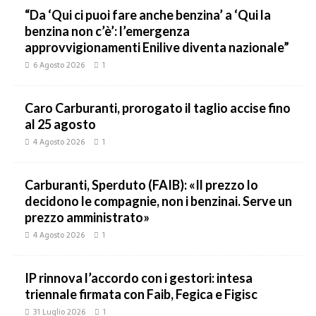
“Da ‘Qui ci puoi fare anche benzina’ a ‘Qui la
benzina non c’è’: l’emergenza
approvvigionamenti Enilive diventa nazionale”
6 Agosto 2026
1
Caro Carburanti, prorogato il taglio accise fino
al 25 agosto
4 Agosto 2026
1
Carburanti, Sperduto (FAIB): «Il prezzo lo
decidono le compagnie, non i benzinai. Serve un
prezzo amministrato»
4 Agosto 2026
1
IP rinnova l’accordo con i gestori: intesa
triennale firmata con Faib, Fegica e Figisc
31 Luglio 2026
1