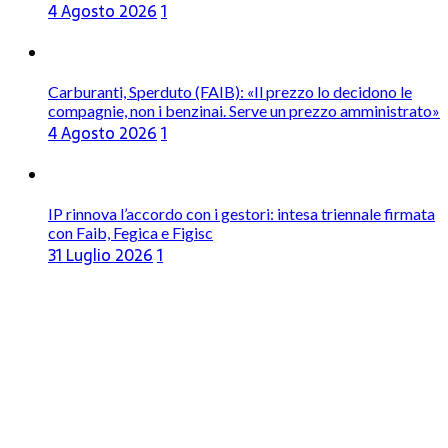
4 Agosto 2026
1
Carburanti, Sperduto (FAIB): «Il prezzo lo decidono le
compagnie, non i benzinai. Serve un prezzo amministrato»
4 Agosto 2026
1
IP rinnova l’accordo con i gestori: intesa triennale firmata
con Faib, Fegica e Figisc
31 Luglio 2026
1