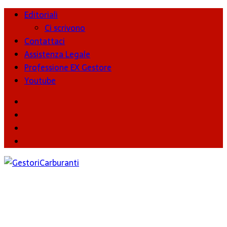
Editoriali
Ci scrivono
Contattaci
Assistenza Legale
Professione EX Gestore
Youtube
youtube
Facebook
Twitter
Instagram