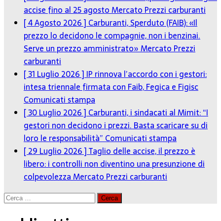
accise fino al 25 agosto
Mercato Prezzi carburanti
[ 4 Agosto 2026 ]
Carburanti, Sperduto (FAIB): «Il
prezzo lo decidono le compagnie, non i benzinai.
Serve un prezzo amministrato»
Mercato Prezzi
carburanti
[ 31 Luglio 2026 ]
IP rinnova l’accordo con i gestori:
intesa triennale firmata con Faib, Fegica e Figisc
Comunicati stampa
[ 30 Luglio 2026 ]
Carburanti, i sindacati al Mimit: “I
gestori non decidono i prezzi. Basta scaricare su di
loro le responsabilità”
Comunicati stampa
[ 29 Luglio 2026 ]
Taglio delle accise, il prezzo è
libero: i controlli non diventino una presunzione di
colpevolezza
Mercato Prezzi carburanti
Ricerca
per: