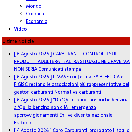
Mondo
Cronaca
Economia
Video
Ultime Notizie
[ 6 Agosto 2026 ]
CARBURANTI. CONTROLLI SUI
PRODOTTI ADULTERATI: ALTRA SITUAZIONE GRAVE MA
NON SERIA
Comunicati stampa
[ 6 Agosto 2026 ]
Il MASE conferma: FAIB, FEGICA e
FIGISC restano le associazioni più rappresentative dei
gestori carburanti
Normativa carburanti
[ 6 Agosto 2026 ]
“Da ‘Qui ci puoi fare anche benzina’
a ‘Qui la benzina non c’è’: l’emergenza
approvvigionamenti Enilive diventa nazionale”
Editoriali
[ 4 Agosto 2026 ]
Caro Carburanti, prorogato il taglio