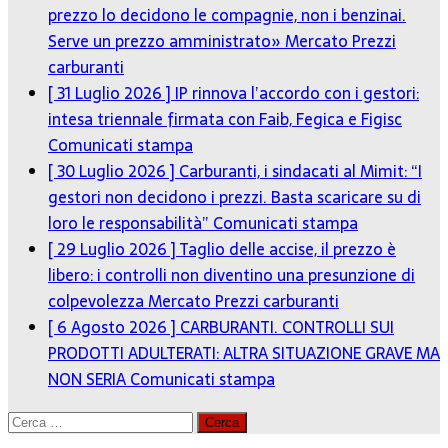
prezzo lo decidono le compagnie, non i benzinai.
Serve un prezzo amministrato»
Mercato Prezzi
carburanti
[ 31 Luglio 2026 ]
IP rinnova l’accordo con i gestori:
intesa triennale firmata con Faib, Fegica e Figisc
Comunicati stampa
[ 30 Luglio 2026 ]
Carburanti, i sindacati al Mimit: “I
gestori non decidono i prezzi. Basta scaricare su di
loro le responsabilità”
Comunicati stampa
[ 29 Luglio 2026 ]
Taglio delle accise, il prezzo è
libero: i controlli non diventino una presunzione di
colpevolezza
Mercato Prezzi carburanti
[ 6 Agosto 2026 ]
CARBURANTI. CONTROLLI SUI
PRODOTTI ADULTERATI: ALTRA SITUAZIONE GRAVE MA
NON SERIA
Comunicati stampa
Ricerca
per: