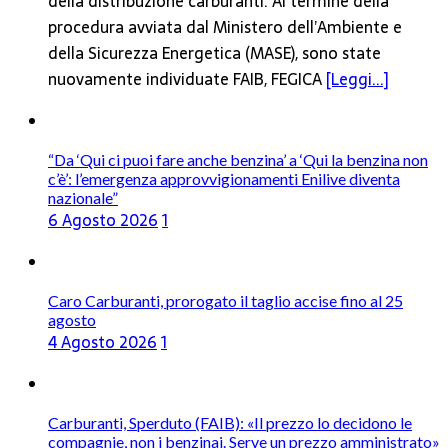
della distribuzione carburanti. Al termine della
procedura avviata dal Ministero dell’Ambiente e
della Sicurezza Energetica (MASE), sono state
nuovamente individuate FAIB, FEGICA
[Leggi...]
“Da ‘Qui ci puoi fare anche benzina’ a ‘Qui la benzina non
c’è’: l’emergenza approvvigionamenti Enilive diventa
nazionale”
6 Agosto 2026
1
Caro Carburanti, prorogato il taglio accise fino al 25
agosto
4 Agosto 2026
1
Carburanti, Sperduto (FAIB): «Il prezzo lo decidono le
compagnie, non i benzinai. Serve un prezzo amministrato»