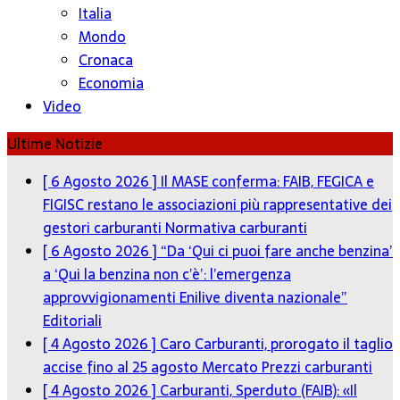
Italia
Mondo
Cronaca
Economia
Video
Ultime Notizie
[ 6 Agosto 2026 ]
Il MASE conferma: FAIB, FEGICA e
FIGISC restano le associazioni più rappresentative dei
gestori carburanti
Normativa carburanti
[ 6 Agosto 2026 ]
“Da ‘Qui ci puoi fare anche benzina’
a ‘Qui la benzina non c’è’: l’emergenza
approvvigionamenti Enilive diventa nazionale”
Editoriali
[ 4 Agosto 2026 ]
Caro Carburanti, prorogato il taglio
accise fino al 25 agosto
Mercato Prezzi carburanti
[ 4 Agosto 2026 ]
Carburanti, Sperduto (FAIB): «Il