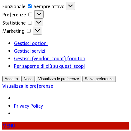
Funzionale
Funzionale
Sempre attivo
Preferenze
Preferenze
Statistiche
Statistiche
Marketing
Marketing
Gestisci opzioni
Gestisci servizi
Gestisci {vendor_count} fornitori
Per saperne di più su questi scopi
Accetta
Nega
Visualizza le preferenze
Salva preferenze
Visualizza le preferenze
Privacy Policy
MENU