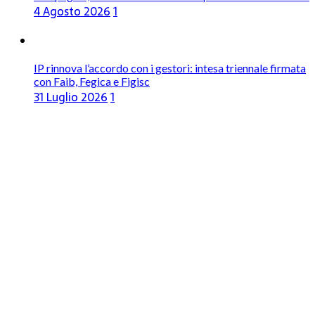
4 Agosto 2026
1
IP rinnova l’accordo con i gestori: intesa triennale firmata
con Faib, Fegica e Figisc
31 Luglio 2026
1