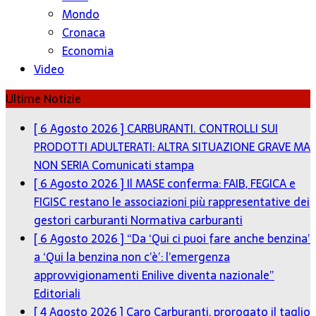
Mondo
Cronaca
Economia
Video
Ultime Notizie
[ 6 Agosto 2026 ]
CARBURANTI. CONTROLLI SUI
PRODOTTI ADULTERATI: ALTRA SITUAZIONE GRAVE MA
NON SERIA
Comunicati stampa
[ 6 Agosto 2026 ]
Il MASE conferma: FAIB, FEGICA e
FIGISC restano le associazioni più rappresentative dei
gestori carburanti
Normativa carburanti
[ 6 Agosto 2026 ]
“Da ‘Qui ci puoi fare anche benzina’
a ‘Qui la benzina non c’è’: l’emergenza
approvvigionamenti Enilive diventa nazionale”
Editoriali
[ 4 Agosto 2026 ]
Caro Carburanti, prorogato il taglio