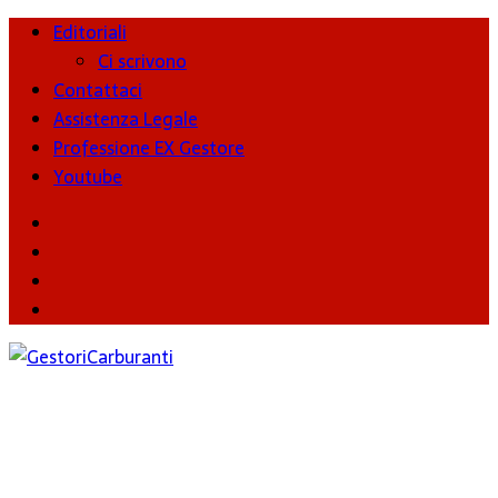
Editoriali
Ci scrivono
Contattaci
Assistenza Legale
Professione EX Gestore
Youtube
youtube
Facebook
Twitter
Instagram