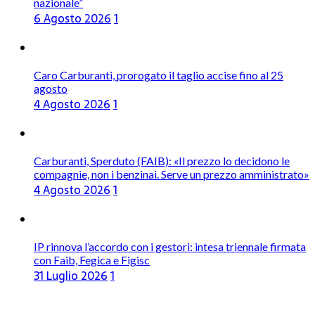
nazionale”
6 Agosto 2026
1
Caro Carburanti, prorogato il taglio accise fino al 25
agosto
4 Agosto 2026
1
Carburanti, Sperduto (FAIB): «Il prezzo lo decidono le
compagnie, non i benzinai. Serve un prezzo amministrato»
4 Agosto 2026
1
IP rinnova l’accordo con i gestori: intesa triennale firmata
con Faib, Fegica e Figisc
31 Luglio 2026
1