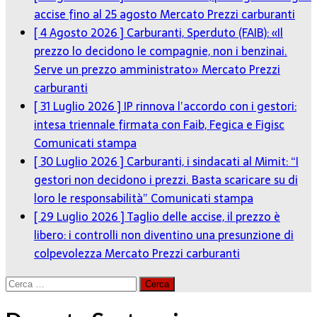
accise fino al 25 agosto
Mercato Prezzi carburanti
[ 4 Agosto 2026 ]
Carburanti, Sperduto (FAIB): «Il
prezzo lo decidono le compagnie, non i benzinai.
Serve un prezzo amministrato»
Mercato Prezzi
carburanti
[ 31 Luglio 2026 ]
IP rinnova l’accordo con i gestori:
intesa triennale firmata con Faib, Fegica e Figisc
Comunicati stampa
[ 30 Luglio 2026 ]
Carburanti, i sindacati al Mimit: “I
gestori non decidono i prezzi. Basta scaricare su di
loro le responsabilità”
Comunicati stampa
[ 29 Luglio 2026 ]
Taglio delle accise, il prezzo è
libero: i controlli non diventino una presunzione di
colpevolezza
Mercato Prezzi carburanti
Ricerca
per: