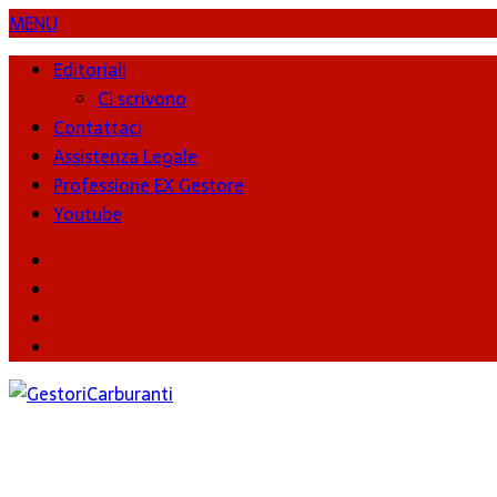
MENU
Editoriali
Ci scrivono
Contattaci
Assistenza Legale
Professione EX Gestore
Youtube
youtube
Facebook
Twitter
Instagram