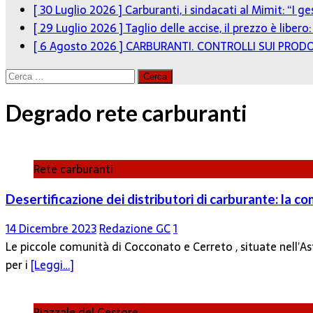
[ 30 Luglio 2026 ]
Carburanti, i sindacati al Mimit: “I g
[ 29 Luglio 2026 ]
Taglio delle accise, il prezzo è liber
[ 6 Agosto 2026 ]
CARBURANTI. CONTROLLI SUI PRODO
Ricerca
per:
Degrado rete carburanti
Rete carburanti
Desertificazione dei distributori di carburante: la c
14 Dicembre 2023
Redazione GC
1
Le piccole comunità di Cocconato e Cerreto , situate nell’As
per i
[Leggi…]
Piazzale del Gestore