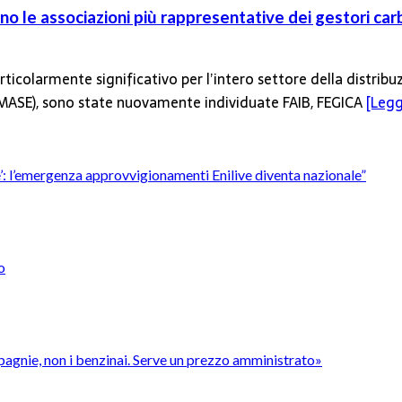
o le associazioni più rappresentative dei gestori car
ticolarmente significativo per l’intero settore della distribu
 (MASE), sono state nuovamente individuate FAIB, FEGICA
[Leggi
’è’: l’emergenza approvvigionamenti Enilive diventa nazionale”
o
pagnie, non i benzinai. Serve un prezzo amministrato»