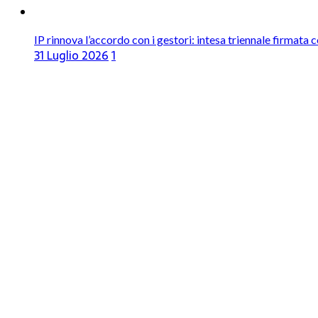
IP rinnova l’accordo con i gestori: intesa triennale firmata 
31 Luglio 2026
1