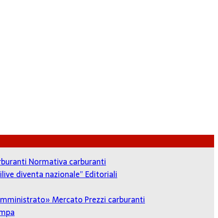
arburanti
Normativa carburanti
ilive diventa nazionale”
Editoriali
o amministrato»
Mercato Prezzi carburanti
ampa