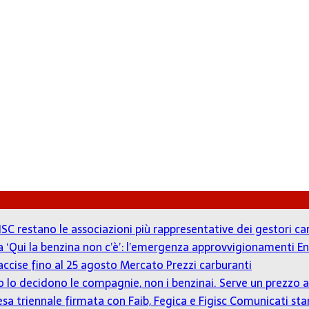
ISC restano le associazioni più rappresentative dei gestori c
 a ‘Qui la benzina non c’è’: l’emergenza approvvigionamenti En
accise fino al 25 agosto
Mercato Prezzi carburanti
zzo lo decidono le compagnie, non i benzinai. Serve un prezz
tesa triennale firmata con Faib, Fegica e Figisc
Comunicati st