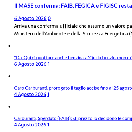
Il MASE conferma: FAIB, FEGICA e FIGISC restan
6 Agosto 2026
0
Arriva una conferma ufficiale che assume un valore par
Ministero dell’Ambiente e della Sicurezza Energetica
“Da ‘Qui ci puoi fare anche benzina’ a ‘Qui la benzina non c
6 Agosto 2026
1
Caro Carburanti, prorogato il taglio accise fino al 25 agost
4 Agosto 2026
1
Carburanti, Sperduto (FAIB): «Il prezzo lo decidono le com
4 Agosto 2026
1