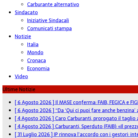
Carburante alternativo
Sindacato
Iniziative Sindacali
Comunicati stampa
Notizie
Italia
Mondo
Cronaca
Economia
Video
Ultime Notizie
[ 6 Agosto 2026 ]
Il MASE conferma: FAIB, FEGICA e FIG
[ 6 Agosto 2026 ]
“Da ‘Qui ci puoi fare anche benzina’
[ 4 Agosto 2026 ]
Caro Carburanti, prorogato il taglio 
[ 4 Agosto 2026 ]
Carburanti, Sperduto (FAIB): «Il pre
[ 31 Luglio 2026 ]
IP rinnova l’accordo con i gestori: in