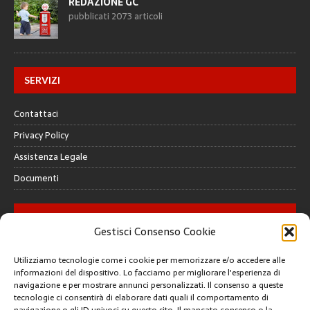
REDAZIONE GC
pubblicati 2073 articoli
SERVIZI
Contattaci
Privacy Policy
Assistenza Legale
Documenti
GALLERY
Gestisci Consenso Cookie
Utilizziamo tecnologie come i cookie per memorizzare e/o accedere alle
informazioni del dispositivo. Lo facciamo per migliorare l'esperienza di
navigazione e per mostrare annunci personalizzati. Il consenso a queste
tecnologie ci consentirà di elaborare dati quali il comportamento di
CREATIVE COMMONS