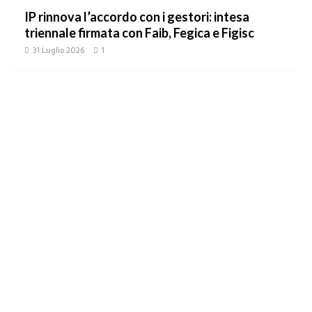
IP rinnova l’accordo con i gestori: intesa
triennale firmata con Faib, Fegica e Figisc
31 Luglio 2026
1