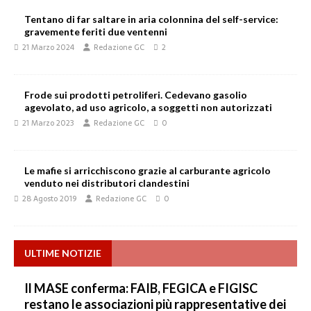
Tentano di far saltare in aria colonnina del self-service:
gravemente feriti due ventenni
21 Marzo 2024
Redazione GC
2
Frode sui prodotti petroliferi. Cedevano gasolio
agevolato, ad uso agricolo, a soggetti non autorizzati
21 Marzo 2023
Redazione GC
0
Le mafie si arricchiscono grazie al carburante agricolo
venduto nei distributori clandestini
28 Agosto 2019
Redazione GC
0
ULTIME NOTIZIE
Il MASE conferma: FAIB, FEGICA e FIGISC
restano le associazioni più rappresentative dei