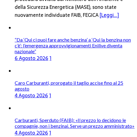
della Sicurezza Energetica (MASE), sono state
nuovamente individuate FAIB, FEGICA
[Leggi...]
“Da ‘Qui ci puoi fare anche benzina’ a ‘Qui la benzina non
c’è’: l’emergenza approvvigionamenti Enilive diventa
nazionale”
6 Agosto 2026
1
Caro Carburanti, prorogato il taglio accise fino al 25
agosto
4 Agosto 2026
1
Carburanti, Sperduto (FAIB): «Il prezzo lo decidono le
compagnie, non i benzinai. Serve un prezzo amministrato»
4 Agosto 2026
1