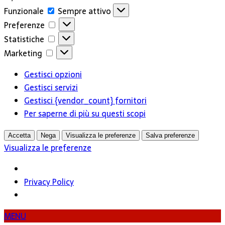
Funzionale
Funzionale
Sempre attivo
Preferenze
Preferenze
Statistiche
Statistiche
Marketing
Marketing
Gestisci opzioni
Gestisci servizi
Gestisci {vendor_count} fornitori
Per saperne di più su questi scopi
Accetta
Nega
Visualizza le preferenze
Salva preferenze
Visualizza le preferenze
Privacy Policy
MENU