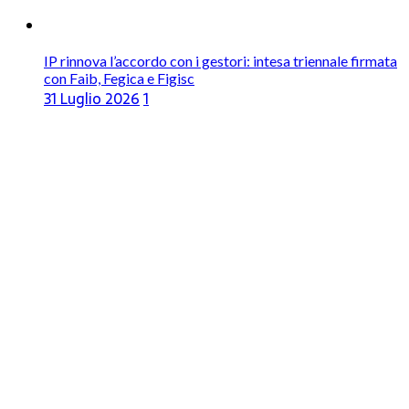
IP rinnova l’accordo con i gestori: intesa triennale firmata
con Faib, Fegica e Figisc
31 Luglio 2026
1