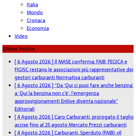
Italia
Mondo
Cronaca
Economia
Video
Ultime Notizie
[ 6 Agosto 2026 ]
Il MASE conferma: FAIB, FEGICA e
FIGISC restano le associazioni più rappresentative dei
gestori carburanti
Normativa carburanti
[ 6 Agosto 2026 ]
“Da ‘Qui ci puoi fare anche benzina’
a ‘Qui la benzina non c’è’: l’emergenza
approvvigionamenti Enilive diventa nazionale”
Editoriali
[ 4 Agosto 2026 ]
Caro Carburanti, prorogato il taglio
accise fino al 25 agosto
Mercato Prezzi carburanti
[ 4 Agosto 2026 ]
Carburanti, Sperduto (FAIB): «Il