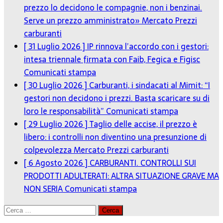
prezzo lo decidono le compagnie, non i benzinai.
Serve un prezzo amministrato»
Mercato Prezzi
carburanti
[ 31 Luglio 2026 ]
IP rinnova l’accordo con i gestori:
intesa triennale firmata con Faib, Fegica e Figisc
Comunicati stampa
[ 30 Luglio 2026 ]
Carburanti, i sindacati al Mimit: “I
gestori non decidono i prezzi. Basta scaricare su di
loro le responsabilità”
Comunicati stampa
[ 29 Luglio 2026 ]
Taglio delle accise, il prezzo è
libero: i controlli non diventino una presunzione di
colpevolezza
Mercato Prezzi carburanti
[ 6 Agosto 2026 ]
CARBURANTI. CONTROLLI SUI
PRODOTTI ADULTERATI: ALTRA SITUAZIONE GRAVE MA
NON SERIA
Comunicati stampa
Ricerca
per: