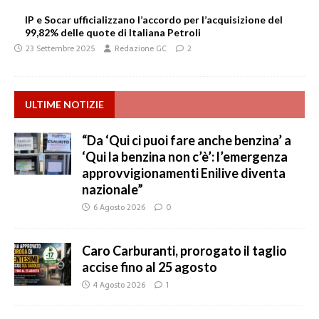
IP e Socar ufficializzano l’accordo per l’acquisizione del
99,82% delle quote di Italiana Petroli
23 Settembre 2025
Redazione GC
2
ULTIME NOTIZIE
“Da ‘Qui ci puoi fare anche benzina’ a
‘Qui la benzina non c’è’: l’emergenza
approvvigionamenti Enilive diventa
nazionale”
6 Agosto 2026
0
Caro Carburanti, prorogato il taglio
accise fino al 25 agosto
4 Agosto 2026
1