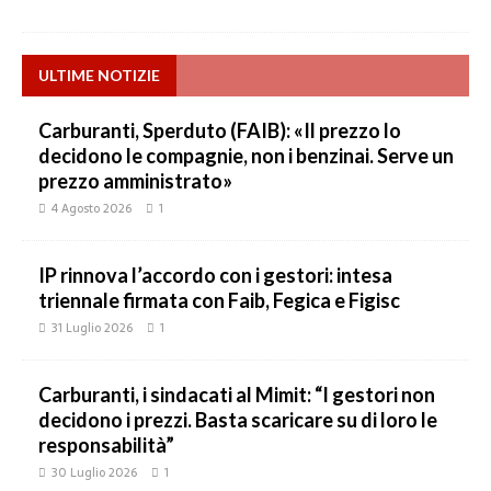
ULTIME NOTIZIE
Carburanti, Sperduto (FAIB): «Il prezzo lo
decidono le compagnie, non i benzinai. Serve un
prezzo amministrato»
4 Agosto 2026
1
IP rinnova l’accordo con i gestori: intesa
triennale firmata con Faib, Fegica e Figisc
31 Luglio 2026
1
Carburanti, i sindacati al Mimit: “I gestori non
decidono i prezzi. Basta scaricare su di loro le
responsabilità”
30 Luglio 2026
1