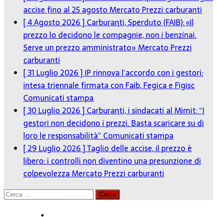
accise fino al 25 agosto
Mercato Prezzi carburanti
[ 4 Agosto 2026 ]
Carburanti, Sperduto (FAIB): «Il
prezzo lo decidono le compagnie, non i benzinai.
Serve un prezzo amministrato»
Mercato Prezzi
carburanti
[ 31 Luglio 2026 ]
IP rinnova l’accordo con i gestori:
intesa triennale firmata con Faib, Fegica e Figisc
Comunicati stampa
[ 30 Luglio 2026 ]
Carburanti, i sindacati al Mimit: “I
gestori non decidono i prezzi. Basta scaricare su di
loro le responsabilità”
Comunicati stampa
[ 29 Luglio 2026 ]
Taglio delle accise, il prezzo è
libero: i controlli non diventino una presunzione di
colpevolezza
Mercato Prezzi carburanti
Ricerca
per: