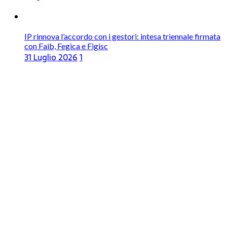
IP rinnova l’accordo con i gestori: intesa triennale firmata
con Faib, Fegica e Figisc
31 Luglio 2026
1