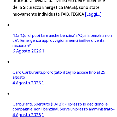
procedura avviata dal Ministero dell’Ambiente e
della Sicurezza Energetica (MASE), sono state
nuovamente individuate FAIB, FEGICA
[Leggi...]
“Da ‘Qui ci puoi fare anche benzina’ a ‘Qui la benzina non
c’è’: l’emergenza approvvigionamenti Enilive diventa
nazionale”
6 Agosto 2026
1
Caro Carburanti, prorogato il taglio accise fino al 25
agosto
4 Agosto 2026
1
Carburanti, Sperduto (FAIB): «Il prezzo lo decidono le
compagnie, non i benzinai. Serve un prezzo amministrato»
4 Agosto 2026
1