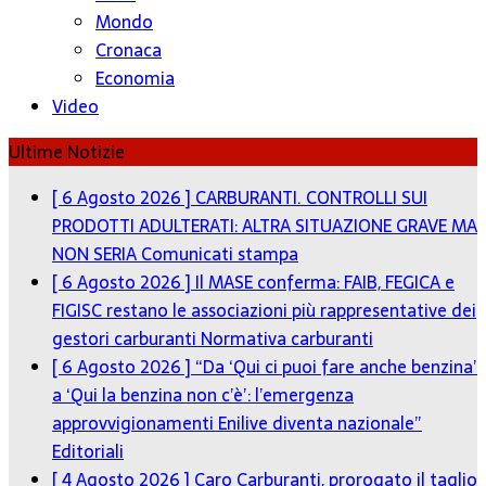
Mondo
Cronaca
Economia
Video
Ultime Notizie
[ 6 Agosto 2026 ]
CARBURANTI. CONTROLLI SUI
PRODOTTI ADULTERATI: ALTRA SITUAZIONE GRAVE MA
NON SERIA
Comunicati stampa
[ 6 Agosto 2026 ]
Il MASE conferma: FAIB, FEGICA e
FIGISC restano le associazioni più rappresentative dei
gestori carburanti
Normativa carburanti
[ 6 Agosto 2026 ]
“Da ‘Qui ci puoi fare anche benzina’
a ‘Qui la benzina non c’è’: l’emergenza
approvvigionamenti Enilive diventa nazionale”
Editoriali
[ 4 Agosto 2026 ]
Caro Carburanti, prorogato il taglio