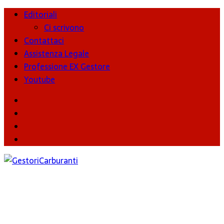
Editoriali
Ci scrivono
Contattaci
Assistenza Legale
Professione EX Gestore
Youtube
youtube
Facebook
Twitter
Instagram