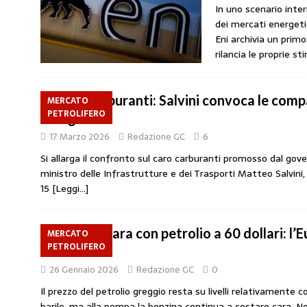
In uno scenario inte
amministrato»
MERCATO PREZZI CARB
dei mercati energetic
[ 31 Luglio 2026 ]
IP rinnova l’accordo con i
Eni archivia un prim
rilancia le proprie s
STAMPA
[ 30 Luglio 2026 ]
Carburanti, i sindacati a
Caro carburanti: Salvini convoca le comp
MERCATO
responsabilità”
COMUNICATI STAMPA
PETROLIFERO
Giorgetti
[ 29 Luglio 2026 ]
Taglio delle accise, il p
17 Marzo 2026
Redazione GC
6
MERCATO PREZZI CARBURANTI
Si allarga il confronto sul caro carburanti promosso dal gove
ministro delle Infrastrutture e dei Trasporti Matteo Salvini
[ 6 Agosto 2026 ]
CARBURANTI. CONTROLL
15
[Leggi…]
COMUNICATI STAMPA
Benzina cara con petrolio a 60 dollari: l’E
MERCATO
PETROLIFERO
raffinerie
26 Gennaio 2026
Redazione GC
0
Il prezzo del petrolio greggio resta su livelli relativamente co
barile, ma alla pompa la benzina continua a costare cara. N