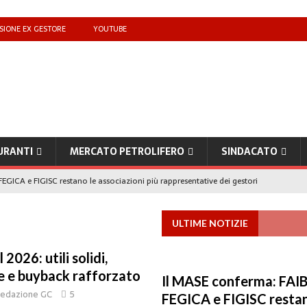
SIONE EX GESTORE
YOUTUBE
URANTI
MERCATO PETROLIFERO
SINDACATO
EGICA e FIGISC restano le associazioni più rappresentative dei gestori
ULTIME NOTIZIE
che benzina’ a ‘Qui la benzina non c’è’: l’emergenza approvvigionamenti
 2026: utili solidi,
to il taglio accise fino al 25 agosto
e e buyback rafforzato
MERCATO PREZZI CARBURANTI
Il MASE conferma: FAIB
edazione GC
5
IB): «Il prezzo lo decidono le compagnie, non i benzinai. Serve un prezzo
FEGICA e FIGISC restan