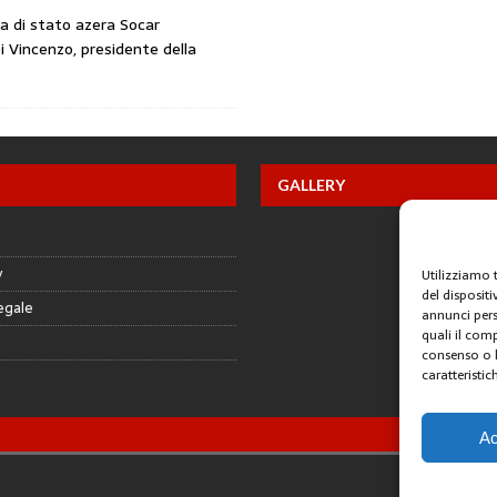
ia di stato azera Socar
i Vincenzo, presidente della
GALLERY
y
Utilizziamo 
del disposit
egale
annunci pers
quali il com
consenso o l
caratteristic
Ac