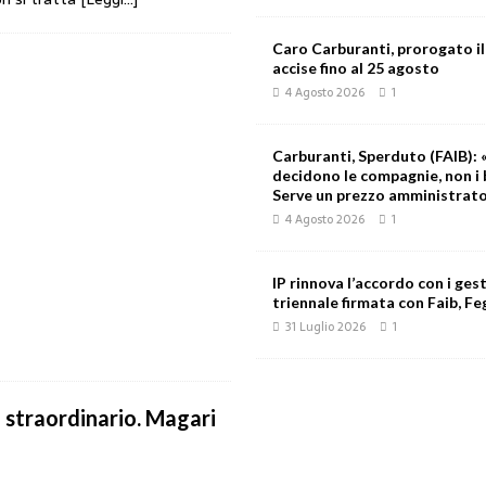
Caro Carburanti, prorogato il
accise fino al 25 agosto
4 Agosto 2026
1
Carburanti, Sperduto (FAIB): «
decidono le compagnie, non i 
Serve un prezzo amministrat
4 Agosto 2026
1
IP rinnova l’accordo con i gest
triennale firmata con Faib, Feg
31 Luglio 2026
1
o straordinario. Magari