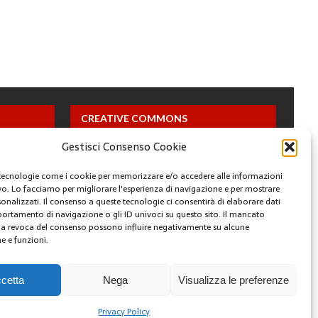
CREATIVE COMMONS
Gestisci Consenso Cookie
Questa opera è concessa in licenza con i termini
CC BY 4.0
tecnologie come i cookie per memorizzare e/o accedere alle informazioni
ivo. Lo facciamo per migliorare l'esperienza di navigazione e per mostrare
onalizzati. Il consenso a queste tecnologie ci consentirà di elaborare dati
ARCHIVI
portamento di navigazione o gli ID univoci su questo sito. Il mancato
a revoca del consenso possono influire negativamente su alcune
he e funzioni.
YOUTUBE
FACEBOOK
TWITTER
INSTAGRAM
cetta
Nega
Visualizza le preferenze
Privacy Policy