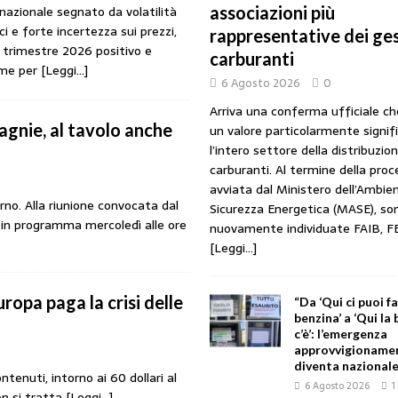
rnazionale segnato da volatilità
associazioni più
URANTI
i e forte incertezza sui prezzi,
rappresentative dei ges
 gestori: intesa triennale firmata con Faib, Fegica e Figisc
COMUNICATI
o trimestre 2026 positivo e
carburanti
time per
[Leggi…]
6 Agosto 2026
0
l Mimit: “I gestori non decidono i prezzi. Basta scaricare su di loro le
Arriva una conferma ufficiale c
agnie, al tavolo anche
un valore particolarmente signif
l’intero settore della distribuzio
rezzo è libero: i controlli non diventino una presunzione di colpevolezza
carburanti. Al termine della pro
avviata dal Ministero dell’Ambien
rno. Alla riunione convocata dal
Sicurezza Energetica (MASE), so
, in programma mercoledì alle ore
nuovamente individuate FAIB, F
I SUI PRODOTTI ADULTERATI: ALTRA SITUAZIONE GRAVE MA NON SERIA
[Leggi...]
uropa paga la crisi delle
“Da ‘Qui ci puoi f
benzina’ a ‘Qui la
c’è’: l’emergenza
approvvigionament
diventa nazionale
ntenuti, intorno ai 60 dollari al
6 Agosto 2026
1
on si tratta
[Leggi…]