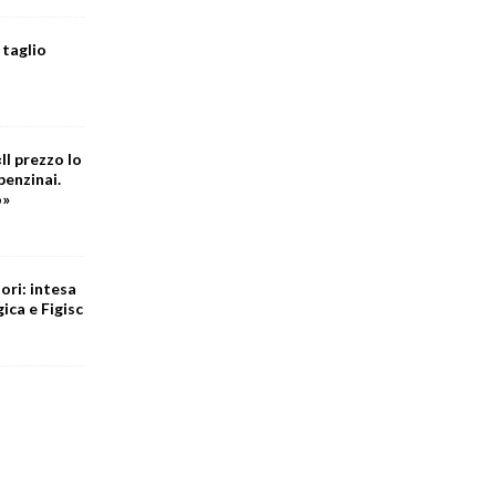
 taglio
Il prezzo lo
benzinai.
o»
ori: intesa
ica e Figisc