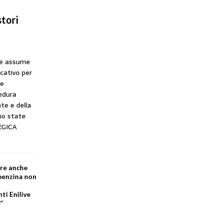
tori
he assume
icativo per
ne
cedura
te e della
no state
EGICA
are anche
 benzina non
i Enilive
”