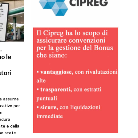
,
o le
tori
he assume
icativo per
ne
cedura
te e della
no state