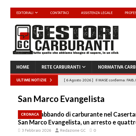
EDITORIALI
CONTATTACI
ASSISTENZA LEGALE
PROFES
HOME
RETE CARBURANTI
NORMATIVA CARB
ULTIME NOTIZIE
[ 6 Agosto 2026 ]
Il MASE conferma: FAIB, 
carburanti
NORMATIVA CARBURANTI
San Marco Evangelista
[ 6 Agosto 2026 ]
“Da ‘Qui ci puoi fare an
Enilive diventa nazionale”
EDITORIALI
Contrabbando di carburante nel Caserta
CRONACA
San Marco Evangelista, un arresto e quattr
[ 4 Agosto 2026 ]
Caro Carburanti, proroga
3 Febbraio 2026
Redazione GC
0
[ 4 Agosto 2026 ]
Carburanti, Sperduto (FA