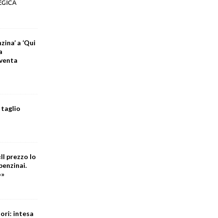
EGICA
zina’ a ‘Qui
a
iventa
 taglio
Il prezzo lo
benzinai.
o»
ori: intesa