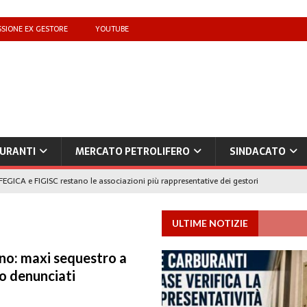
SIONE EX GESTORE
YOUTUBE
URANTI
MERCATO PETROLIFERO
SINDACATO
FEGICA e FIGISC restano le associazioni più rappresentative dei gestori
ULTIME NOTIZIE
che benzina’ a ‘Qui la benzina non c’è’: l’emergenza approvvigionamenti
no: maxi sequestro a
o denunciati
to il taglio accise fino al 25 agosto
MERCATO PREZZI CARBURANTI
IB): «Il prezzo lo decidono le compagnie, non i benzinai. Serve un prezzo