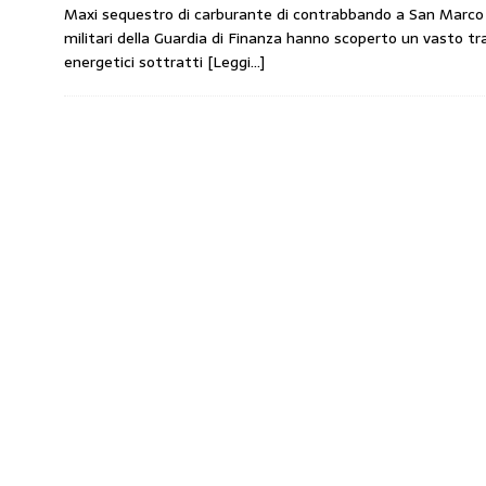
Maxi sequestro di carburante di contrabbando a San Marco E
amministrato»
MERCATO PREZZI CARB
militari della Guardia di Finanza hanno scoperto un vasto traf
[ 31 Luglio 2026 ]
IP rinnova l’accordo con 
energetici sottratti
[Leggi…]
STAMPA
[ 30 Luglio 2026 ]
Carburanti, i sindacati a
responsabilità”
COMUNICATI STAMPA
[ 29 Luglio 2026 ]
Taglio delle accise, il p
MERCATO PREZZI CARBURANTI
[ 6 Agosto 2026 ]
CARBURANTI. CONTROLL
COMUNICATI STAMPA