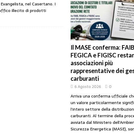
vangelista, nel Casertano. I
URANTI
fico illecito di prodotti
i gestori: intesa triennale firmata con Faib, Fegica e Figisc
COMUNICATI
l Mimit: “I gestori non decidono i prezzi. Basta scaricare su di loro le
Il MASE conferma: FAIB
FEGICA e FIGISC restan
rezzo è libero: i controlli non diventino una presunzione di colpevolezza
associazioni più
rappresentative dei ges
I SUI PRODOTTI ADULTERATI: ALTRA SITUAZIONE GRAVE MA NON SERIA
carburanti
6 Agosto 2026
0
Arriva una conferma ufficiale c
un valore particolarmente signif
l’intero settore della distribuzio
carburanti. Al termine della pro
avviata dal Ministero dell’Ambien
Sicurezza Energetica (MASE), so