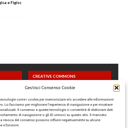
ica e Figisc
CREATIVE COMMONS
Gestisci Consenso Cookie
Questa opera è concessa in licenza con i termini
CC BY 4.0
tecnologie come i cookie per memorizzare e/o accedere alle informazioni
ivo. Lo facciamo per migliorare l'esperienza di navigazione e per mostrare
onalizzati. Il consenso a queste tecnologie ci consentirà di elaborare dati
ARCHIVI
portamento di navigazione o gli ID univoci su questo sito. Il mancato
a revoca del consenso possono influire negativamente su alcune
he e funzioni.