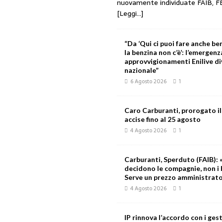
nuovamente individuate FAIB, F
[Leggi...]
“Da ‘Qui ci puoi fare anche ben
la benzina non c’è’: l’emergenz
approvvigionamenti Enilive d
nazionale”
6 Agosto 2026
1
Caro Carburanti, prorogato il
accise fino al 25 agosto
4 Agosto 2026
1
Carburanti, Sperduto (FAIB): «
decidono le compagnie, non i 
Serve un prezzo amministrat
4 Agosto 2026
1
IP rinnova l’accordo con i gest