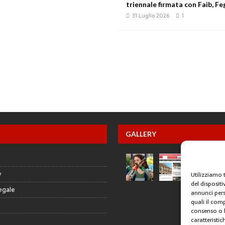
triennale firmata con Faib, Feg
31 Luglio 2026
1
GALLERY
y
Utilizziamo 
del disposit
egale
annunci pers
quali il com
consenso o l
caratteristic