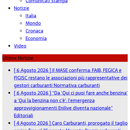
Comunicati stampa
Notizie
Italia
Mondo
Cronaca
Economia
Video
Ultime Notizie
[ 6 Agosto 2026 ]
Il MASE conferma: FAIB, FEGICA e
FIGISC restano le associazioni più rappresentative dei
gestori carburanti
Normativa carburanti
[ 6 Agosto 2026 ]
“Da ‘Qui ci puoi fare anche benzina’
a ‘Qui la benzina non c’è’: l’emergenza
approvvigionamenti Enilive diventa nazionale”
Editoriali
[ 4 Agosto 2026 ]
Caro Carburanti, prorogato il taglio