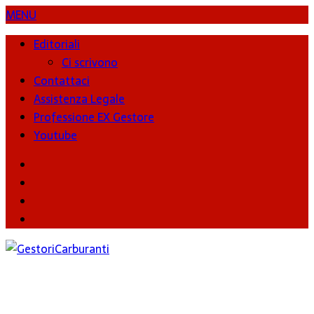
MENU
Editoriali
Ci scrivono
Contattaci
Assistenza Legale
Professione EX Gestore
Youtube
youtube
Facebook
Twitter
Instagram