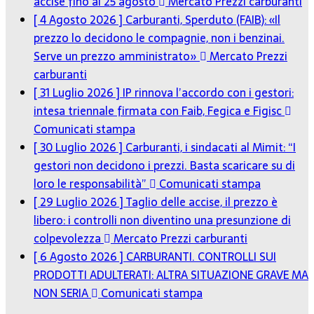
accise fino al 25 agosto
Mercato Prezzi carburanti
[ 4 Agosto 2026 ]
Carburanti, Sperduto (FAIB): «Il
prezzo lo decidono le compagnie, non i benzinai.
Serve un prezzo amministrato»
Mercato Prezzi
carburanti
[ 31 Luglio 2026 ]
IP rinnova l’accordo con i gestori:
intesa triennale firmata con Faib, Fegica e Figisc
Comunicati stampa
[ 30 Luglio 2026 ]
Carburanti, i sindacati al Mimit: “I
gestori non decidono i prezzi. Basta scaricare su di
loro le responsabilità”
Comunicati stampa
[ 29 Luglio 2026 ]
Taglio delle accise, il prezzo è
libero: i controlli non diventino una presunzione di
colpevolezza
Mercato Prezzi carburanti
[ 6 Agosto 2026 ]
CARBURANTI. CONTROLLI SUI
PRODOTTI ADULTERATI: ALTRA SITUAZIONE GRAVE MA
NON SERIA
Comunicati stampa