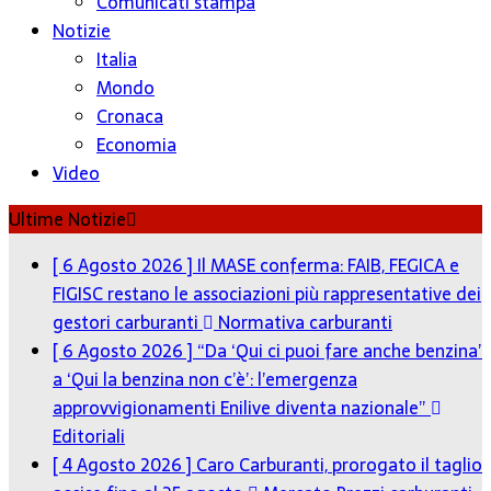
Comunicati stampa
Notizie
Italia
Mondo
Cronaca
Economia
Video
Ultime Notizie
[ 6 Agosto 2026 ]
Il MASE conferma: FAIB, FEGICA e
FIGISC restano le associazioni più rappresentative dei
gestori carburanti
Normativa carburanti
[ 6 Agosto 2026 ]
“Da ‘Qui ci puoi fare anche benzina’
a ‘Qui la benzina non c’è’: l’emergenza
approvvigionamenti Enilive diventa nazionale”
Editoriali
[ 4 Agosto 2026 ]
Caro Carburanti, prorogato il taglio