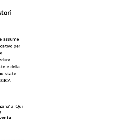
tori
he assume
icativo per
ne
cedura
te e della
no state
EGICA
zina’ a ‘Qui
a
iventa