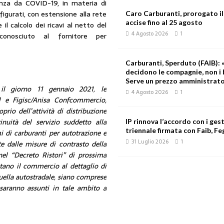
nza da COVID-19, in materia di
figurati, con estensione alla rete
Caro Carburanti, prorogato il
accise fino al 25 agosto
e il calcolo dei ricavi al netto del
4 Agosto 2026
1
iconosciuto al fornitore per
Carburanti, Sperduto (FAIB): «
decidono le compagnie, non i 
Serve un prezzo amministrat
il giorno 11 gennaio 2021, le
4 Agosto 2026
1
sl e Figisc/Anisa Confcommercio,
prio dell’attività di distribuzione
inuità del servizio suddetto alla
IP rinnova l’accordo con i gest
triennale firmata con Faib, Feg
mi di carburanti per autotrazione e
31 Luglio 2026
1
te dalle misure di contrasto della
el “Decreto Ristori” di prossima
tano il commercio al dettaglio di
quella autostradale, siano comprese
saranno assunti in tale ambito a