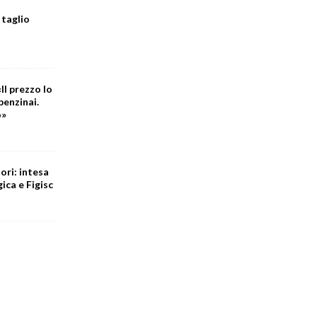
 taglio
Il prezzo lo
benzinai.
o»
ori: intesa
ica e Figisc