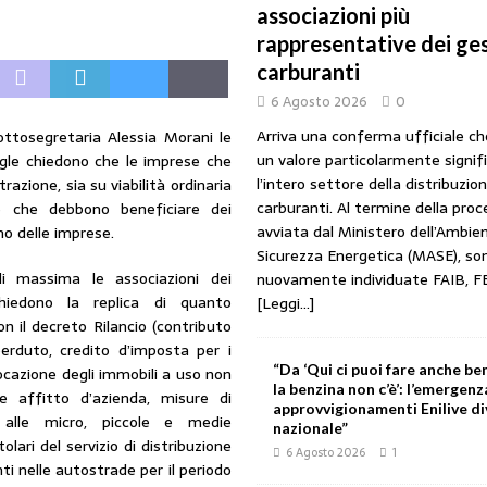
associazioni più
URANTI
rappresentative dei ges
 gestori: intesa triennale firmata con Faib, Fegica e Figisc
COMUNICATI
carburanti
6 Agosto 2026
0
l Mimit: “I gestori non decidono i prezzi. Basta scaricare su di loro le
Arriva una conferma ufficiale c
ottosegretaria Alessia Morani le
un valore particolarmente signif
sigle chiedono che le imprese che
l’intero settore della distribuzio
azione, sia su viabilità ordinaria
rezzo è libero: i controlli non diventino una presunzione di colpevolezza
carburanti. Al termine della pro
e che debbono beneficiare dei
avviata dal Ministero dell’Ambien
o delle imprese.
Sicurezza Energetica (MASE), so
di massima le associazioni dei
nuovamente individuate FAIB, F
I SUI PRODOTTI ADULTERATI: ALTRA SITUAZIONE GRAVE MA NON SERIA
hiedono la replica di quanto
[Leggi...]
on il decreto Rilancio (contributo
erduto, credito d’imposta per i
“Da ‘Qui ci puoi fare anche ben
locazione degli immobili a uso non
la benzina non c’è’: l’emergenz
 e affitto d’azienda, misure di
approvvigionamenti Enilive d
 alle micro, piccole e medie
nazionale”
olari del servizio di distribuzione
6 Agosto 2026
1
ti nelle autostrade per il periodo