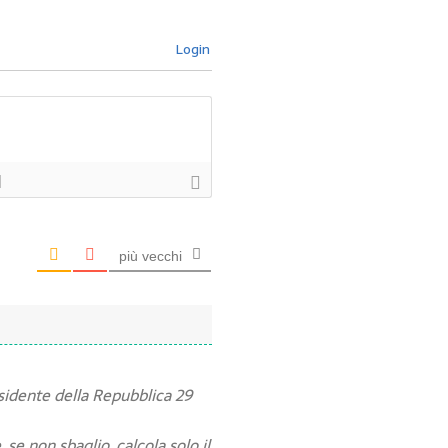
Login
]
più vecchi
esidente della Repubblica 29
,se non sbaglio ,calcola solo il