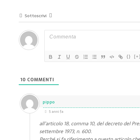
Sottoscrivi
{}
[+
10
COMMENTI
pippo
5 anni fa
all’articolo 18, comma 10, del decreto del Pr
settembre 1973, n. 600.
Perché si fa riferimento a questo articolo che 