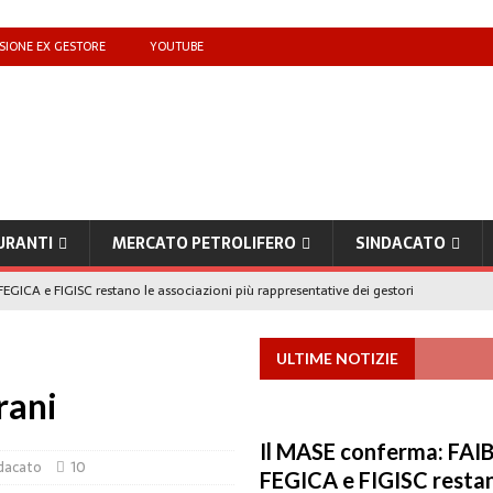
SIONE EX GESTORE
YOUTUBE
URANTI
MERCATO PETROLIFERO
SINDACATO
EGICA e FIGISC restano le associazioni più rappresentative dei gestori
ULTIME NOTIZIE
che benzina’ a ‘Qui la benzina non c’è’: l’emergenza approvvigionamenti
rani
to il taglio accise fino al 25 agosto
MERCATO PREZZI CARBURANTI
Il MASE conferma: FAIB
dacato
10
IB): «Il prezzo lo decidono le compagnie, non i benzinai. Serve un prezzo
FEGICA e FIGISC restan