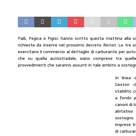
amministrato»
MERCATO PREZZI CARB
[ 31 Luglio 2026 ]
IP rinnova l’accordo con i
STAMPA
[ 30 Luglio 2026 ]
Carburanti, i sindacati a
Faib, Fegica e Figisc hanno scritto questa mattina alla s
richieste da inserire nel prossimo decreto Ristori. Le tre 
responsabilità”
COMUNICATI STAMPA
esercitano il commercio al dettaglio di carburante per autotr
[ 29 Luglio 2026 ]
Taglio delle accise, il p
che su quella autostradale, siano comprese tra quell
provvedimenti che saranno assunti in tale ambito a sostegn
MERCATO PREZZI CARBURANTI
In linea 
[ 6 Agosto 2026 ]
CARBURANTI. CONTROLL
Gestori c
COMUNICATI STAMPA
stabilito c
a fondo p
canoni di 
abitativo
sostegno
imprese tit
di carburan