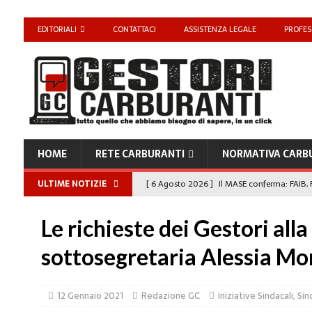
EDITORIALI
CONTATTACI
ASSISTENZA LEGALE
PROFES
HOME
RETE CARBURANTI
NORMATIVA CARB
ULTIME NOTIZIE
[ 6 Agosto 2026 ]
Il MASE conferma: FAIB, F
carburanti
NORMATIVA CARBURANTI
Le richieste dei Gestori alla
[ 6 Agosto 2026 ]
“Da ‘Qui ci puoi fare an
sottosegretaria Alessia Mo
Enilive diventa nazionale”
EDITORIALI
[ 4 Agosto 2026 ]
Caro Carburanti, proroga
12 Gennaio 2021
Redazione GC
Iniziative Sindacali
,
Sin
[ 4 Agosto 2026 ]
Carburanti, Sperduto (FA