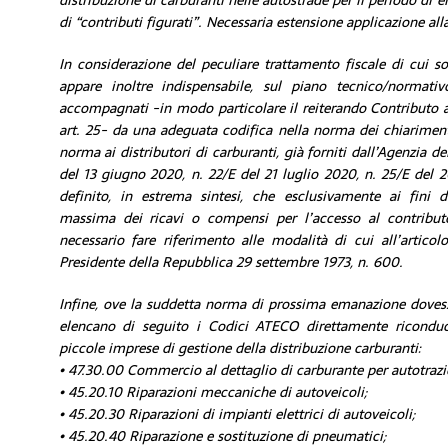
distribuzione di carburanti nelle autostrade per il periodo di
di “contributi figurati”. Necessaria estensione applicazione alla
In considerazione del peculiare trattamento fiscale di cui so
appare inoltre indispensabile, sul piano tecnico/normati
accompagnati -in modo particolare il reiterando Contributo a
art. 25- da una adeguata codifica nella norma dei chiariment
norma ai distributori di carburanti, già forniti dall’Agenzia de
del 13 giugno 2020, n. 22/E del 21 luglio 2020, n. 25/E del 
definito, in estrema sintesi, che esclusivamente ai fini d
massima dei ricavi o compensi per l’accesso al contributo,
necessario fare riferimento alle modalità di cui all’artic
Presidente della Repubblica 29 settembre 1973, n. 600.
Infine, ove la suddetta norma di prossima emanazione dovesse
elencano di seguito i Codici ATECO direttamente riconducibi
piccole imprese di gestione della distribuzione carburanti:
• 47.30.00 Commercio al dettaglio di carburante per autotrazi
• 45.20.10 Riparazioni meccaniche di autoveicoli;
• 45.20.30 Riparazioni di impianti elettrici di autoveicoli;
• 45.20.40 Riparazione e sostituzione di pneumatici;