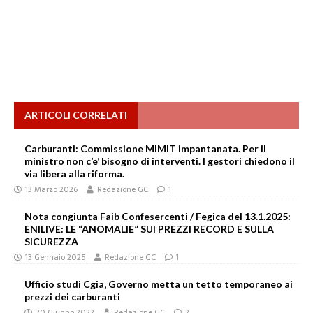
ARTICOLI CORRELATI
Carburanti: Commissione MIMIT impantanata. Per il
ministro non c’e’ bisogno di interventi. I gestori chiedono il
via libera alla riforma.
13 Marzo 2026
Redazione GC
1
Nota congiunta Faib Confesercenti / Fegica del 13.1.2025:
ENILIVE: LE “ANOMALIE” SUI PREZZI RECORD E SULLA
SICUREZZA
13 Gennaio 2025
Redazione GC
1
Ufficio studi Cgia, Governo metta un tetto temporaneo ai
prezzi dei carburanti
20 Giugno 2022
Redazione GC
2