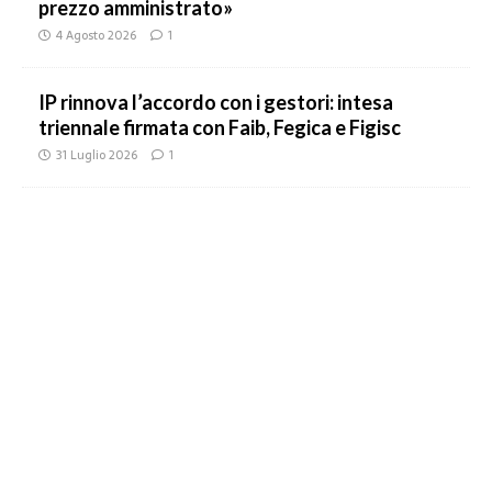
prezzo amministrato»
4 Agosto 2026
1
IP rinnova l’accordo con i gestori: intesa
triennale firmata con Faib, Fegica e Figisc
31 Luglio 2026
1