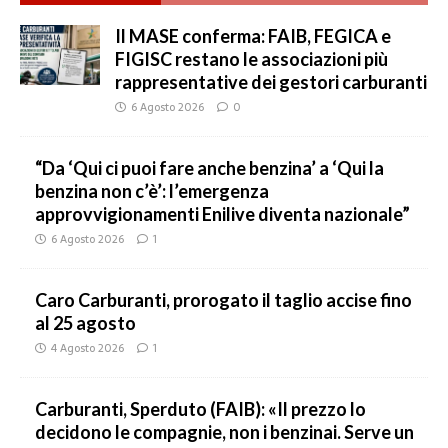
Il MASE conferma: FAIB, FEGICA e
FIGISC restano le associazioni più
rappresentative dei gestori carburanti
6 Agosto 2026
0
“Da ‘Qui ci puoi fare anche benzina’ a ‘Qui la
benzina non c’è’: l’emergenza
approvvigionamenti Enilive diventa nazionale”
6 Agosto 2026
1
Caro Carburanti, prorogato il taglio accise fino
al 25 agosto
4 Agosto 2026
1
Carburanti, Sperduto (FAIB): «Il prezzo lo
decidono le compagnie, non i benzinai. Serve un