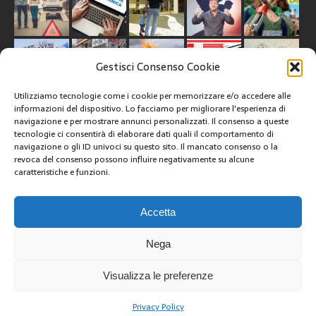
Gestisci Consenso Cookie
Utilizziamo tecnologie come i cookie per memorizzare e/o accedere alle
informazioni del dispositivo. Lo facciamo per migliorare l'esperienza di
navigazione e per mostrare annunci personalizzati. Il consenso a queste
tecnologie ci consentirà di elaborare dati quali il comportamento di
CREATIVE COMMONS
navigazione o gli ID univoci su questo sito. Il mancato consenso o la
revoca del consenso possono influire negativamente su alcune
caratteristiche e funzioni.
Questa opera è concessa in licenza con i termini
CC BY 4.0
ARCHIVI
Accetta
Nega
Visualizza le preferenze
Privacy Policy
Copyright © 2025 | GestoriCarburanti